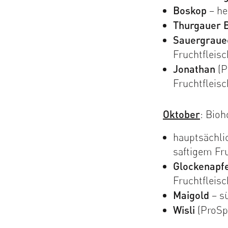
Boskop
– he
Thurgauer 
Sauergraue
Fruchtfleisc
Jonathan
(P
Fruchtfleisc
Oktober
: Bioh
hauptsächl
saftigem Fru
Glockenapf
Fruchtfleisc
Maigold
– sü
Wisli
(ProSpe