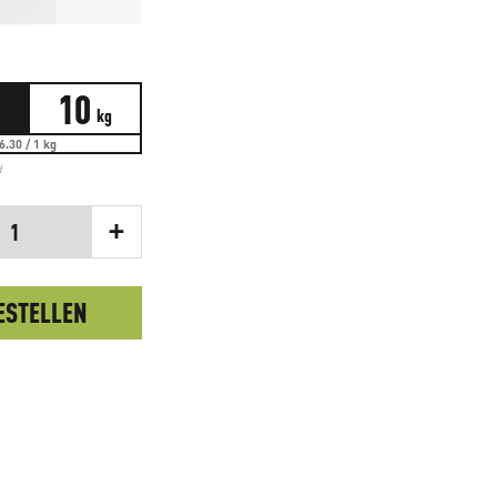
10
kg
6.30 / 1 kg
d
+
1
ESTELLEN