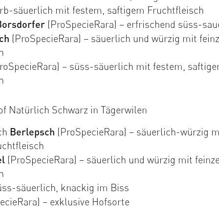
rb-säuerlich mit festem, saftigem Fruchtfleisch
Borsdorfer
(ProSpecieRara) – erfrischend süss-sau
ch
(ProSpecieRara) – säuerlich und würzig mit fein
h
roSpecieRara) – süss-säuerlich mit festem, saftig
h
of Natürlich Schwarz in Tägerwilen
ich
Berlepsch
(ProSpecieRara) – säuerlich-würzig m
chtfleisch
el
(ProSpecieRara) – säuerlich und würzig mit feinz
h
ss-säuerlich, knackig im Biss
cieRara) – exklusive Hofsorte