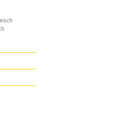
eisch
ch