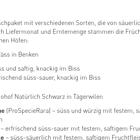
chpaket mit verschiedenen Sorten, die von säuerlic
ach Liefermonat und Erntemenge stammen die Früc
chen Höfen:
Räss in Benken
s und saftig, knackig im Biss
rischend süss-sauer, knackig im Biss
iohof Natürlich Schwarz in Tägerwilen
ne
(ProSpecieRara) – süss und würzig mit festem, s
h
– erfrischend süss-sauer mit festem, saftigem Fru
ge
– süss-säuerlich mit festem, saftigem Fruchtflei