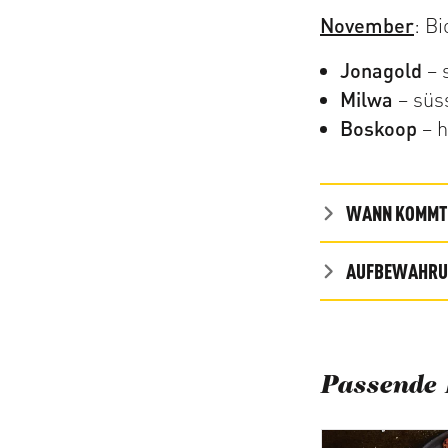
November
: B
Jonagold
– 
Milwa
– süss
Boskoop
– h
WANN KOMMT 
AUFBEWAHRUN
Passende 