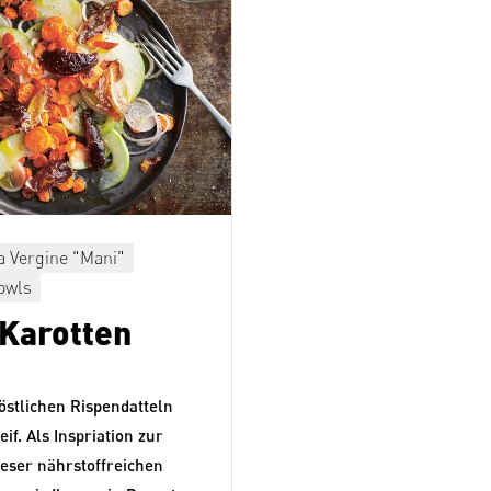
ra Vergine "Mani"
owls
-Karotten
köstlichen Rispendatteln
if. Als Inspriation zur
eser nährstoffreichen