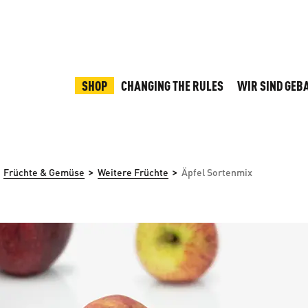
SHOP
CHANGING THE RULES
WIR SIND GEB
>
>
Früchte & Gemüse
Weitere Früchte
Äpfel Sortenmix
rspringen