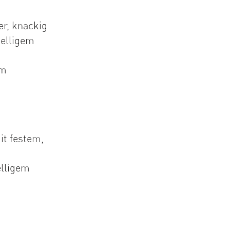
er, knackig
zelligem
em
it festem,
elligem