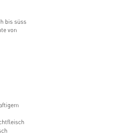
h bis süss
hte von
aftigem
chtfleisch
sch