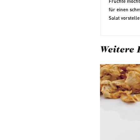
Früchte möcht
für einen sch
Salat vorstelle
Weitere 
Produktgalerie ü