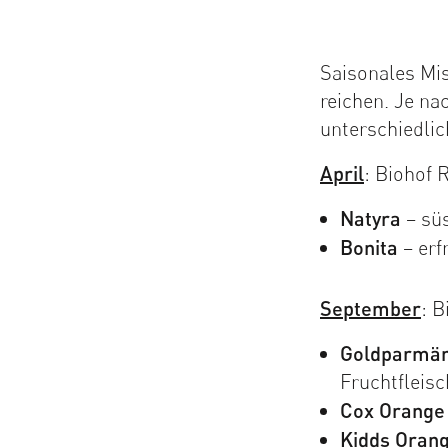
Saisonales Mis
reichen. Je n
unterschiedli
April
: Biohof 
Natyra
– süs
Bonita
– erf
September
: B
Goldparmä
Fruchtfleisc
Cox Orange
Kidds Oran