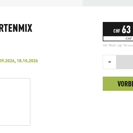
RTENMIX
63
CHF
CHF 
inkl. MwSt. zzgl.
Versan
-
09.2026, 18.10.2026
VORB