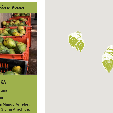
ina Faso
AKA
ouna
ha
ha Mango Amélie,
 3.0 ha Arachide,