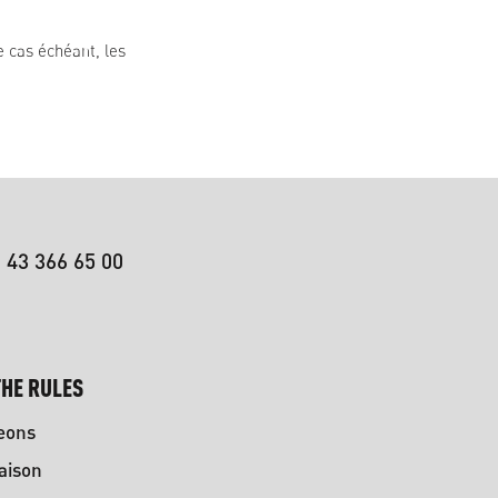
e cas échéant, les
 43 366 65 00
HE RULES
eons
aison