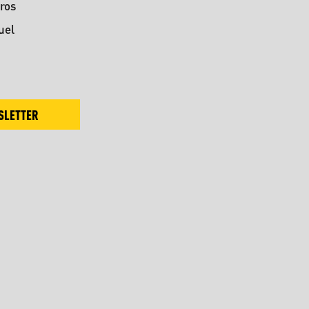
ros
uel
SLETTER