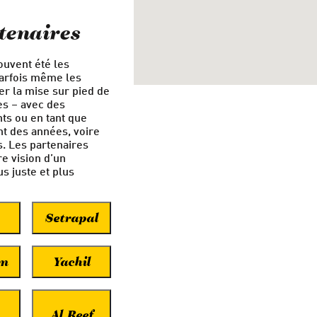
tenaires
uvent été les
arfois même les
er la mise sur pied de
es – avec des
ts ou en tant que
nt des années, voire
. Les partenaires
re vision d’un
 juste et plus
Setrapal
m
Yachil
Al Reef