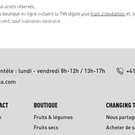
s droits réservés.
la boutique en ligne incluent la TVA légale plus
frais d'expédition
et, l
ent, sauf indication contraire.
entèle : lundi - vendredi 8h-12h / 13h-17h
+41
na.com
ACT
BOUTIQUE
CHANGING T
n
Fruits & légumes
Nous partag
Fruits secs
Acheter de s