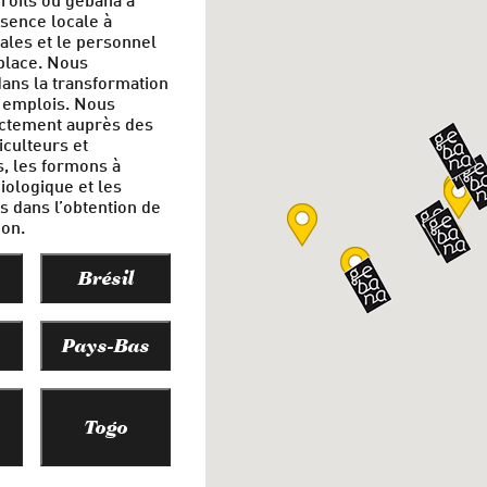
ésence locale à
liales et le personnel
place. Nous
dans la transformation
 emplois. Nous
ectement auprès des
iculteurs et
s, les formons à
biologique et les
 dans l’obtention de
ion.
Brésil
Pays-Bas
Togo