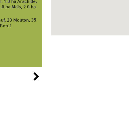
n, 1.0 ha Arachide,
4.0 ha Maïs, 2.0 ha
uf, 20 Mouton, 35
0 Bœuf