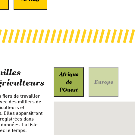
illes
Afrique
griculteurs
de
Europe
l'Ouest
iers de travailler
vec des milliers de
iculteurs et
s. Elles apparaîtront
nregistrées dans
 données. La liste
vec le temps.