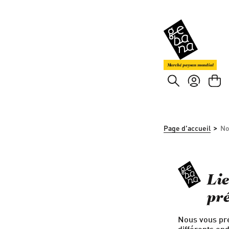
asser au contenu principal
Passer à la recherche
Marché paysan mondial
>
Page d'accueil
No
Li
pr
Nous vous pré
différents en