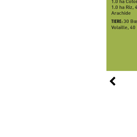
1.0 ha Coto
1.0 ha Riz, 
Arachide
30 Bœ
TIERE
Volaille, 4