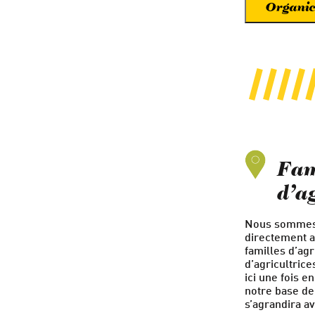
Organic
Fam
d’a
Nous sommes f
directement a
familles d’agr
d’agricultrice
ici une fois e
notre base de
s’agrandira a