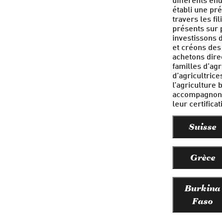
établi une pr
travers les fi
présents sur 
investissons 
et créons des
achetons dir
familles d’agr
d’agricultrice
l’agriculture 
accompagnons
leur certificat
Suisse
Grèce
Burkina
Faso