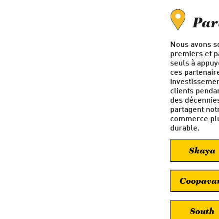
Par
Nous avons so
premiers et p
seuls à appuy
ces partenair
investissemen
clients penda
des décennies
partagent not
commerce plus
durable.
Skaya
Coopava
South