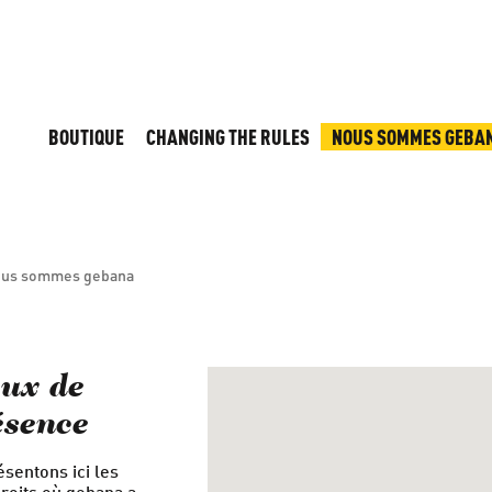
BOUTIQUE
CHANGING THE RULES
NOUS SOMMES GEBA
us sommes gebana
eux de
ésence
sentons ici les
droits où gebana a