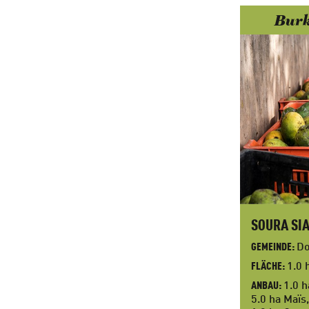
Burk
SOURA SI
D
GEMEINDE
1.0
FLÄCHE
1.0 
ANBAU
5.0 ha Maïs,