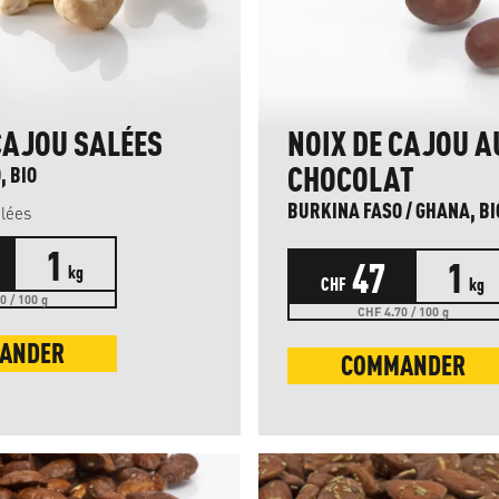
CAJOU SALÉES
NOIX DE CAJOU A
CHOCOLAT
, BIO
BURKINA FASO / GHANA, BI
alées
1
47
1
kg
CHF
kg
0 / 100 g
CHF 4.70 / 100 g
ANDER
COMMANDER