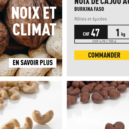
NOIX DE CAJOU A
NOIX ET
BURKINA FASO
Rôties et épicées
CLIMAT
47
1
CHF
kg
CHF 4.70 / 100 g
COMMANDER
EN SAVOIR PLUS