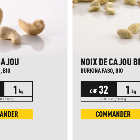
CAJOU
NOIX DE CAJOU B
, BIO
BURKINA FASO, BIO
1
32
1
kg
CHF
kg
0 / 100 g
CHF 3.20 / 100 g
ANDER
COMMANDER