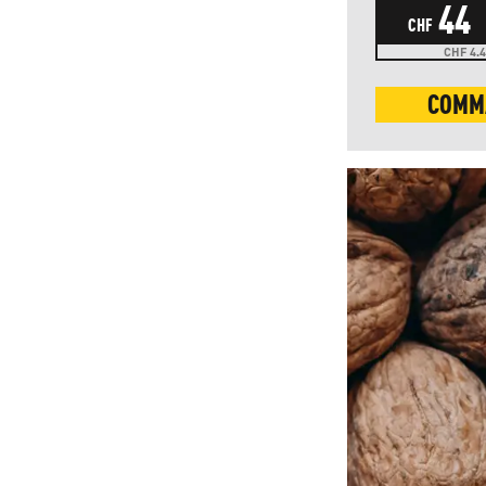
44
CHF
CHF 4.4
COMM