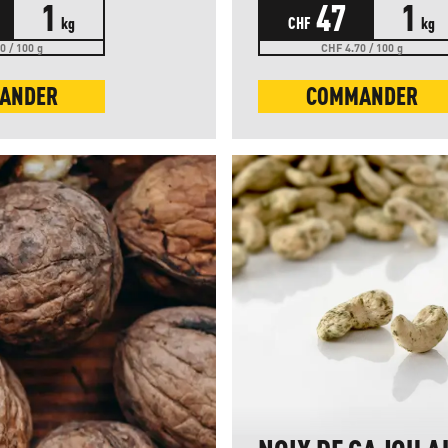
1
47
1
kg
CHF
kg
0 / 100 g
CHF 4.70 / 100 g
ANDER
COMMANDER