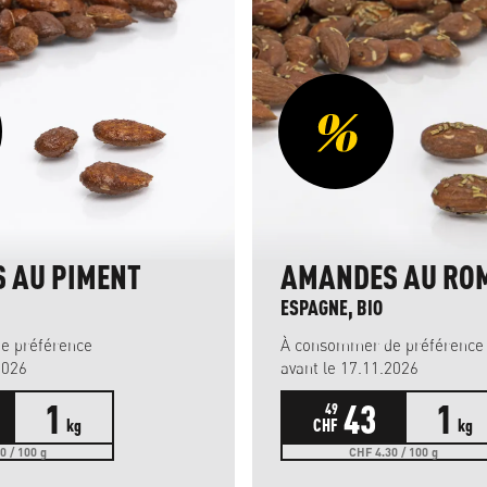
 AU PIMENT
AMANDES AU RO
ESPAGNE, BIO
e préférence
À consommer de préférence
2026
avant le 17.11.2026
1
43
1
49
kg
CHF
kg
0 / 100 g
CHF 4.30 / 100 g