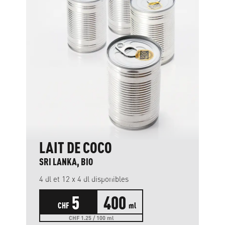
LAIT DE COCO
SRI LANKA, BIO
4 dl et 12 x 4 dl disponibles
5
400
CHF
ml
CHF 1.25 / 100 ml