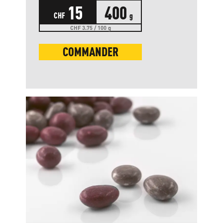
15
400
CHF
g
CHF 3.75 / 100 g
COMMANDER