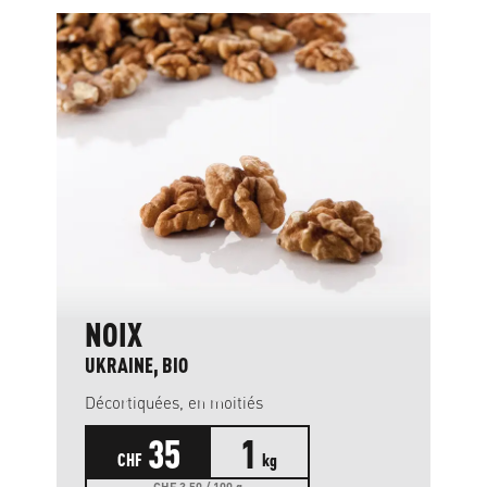
NOIX
UKRAINE, BIO
Décortiquées, en moitiés
35
1
CHF
kg
CHF 3.50 / 100 g