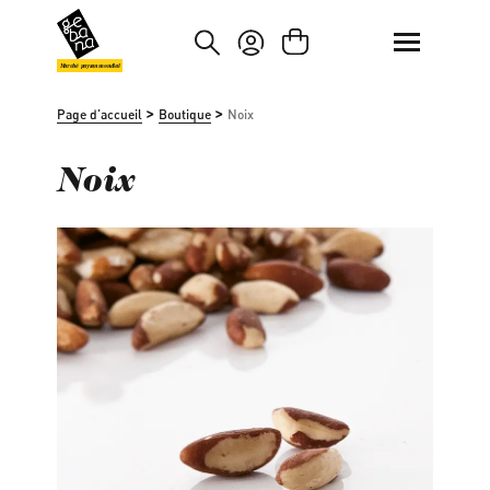
asser au contenu principal
Passer à la recherche
Marché paysan mondial
>
>
Page d'accueil
Boutique
Noix
Noix