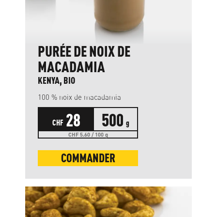
PURÉE DE NOIX DE
MACADAMIA
KENYA, BIO
100 % noix de macadamia
28
500
CHF
g
CHF 5.60 / 100 g
COMMANDER