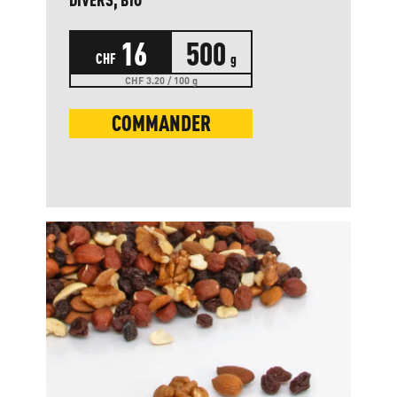
16
500
CHF
g
CHF 3.20 / 100 g
COMMANDER