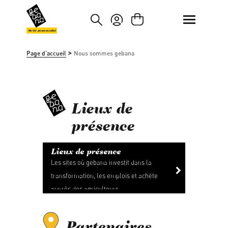
asser au contenu principal
Passer à la recherche
Marché paysan mondial
>
Page d'accueil
Nous sommes gebana
Lieux de
présence
Lieux de présence
Les sites où gebana investit dans la
transformation, les emplois et achète
auprès des agriculteurs.
Partenaires