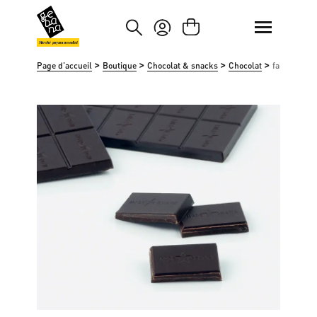
asser au contenu principal
Passer à la recherche
Marché paysan mondial
>
>
>
>
Page d'accueil
Boutique
Chocolat & snacks
Chocolat
fairafric ric
Ignorer la galerie d'images