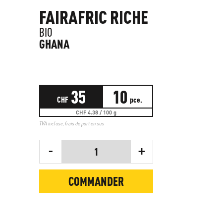
FAIRAFRIC RICHE
BIO
GHANA
35
10
CHF
pce.
CHF 4.38 / 100 g
TVA incluse,
frais de port en sus
-
+
1
COMMANDER