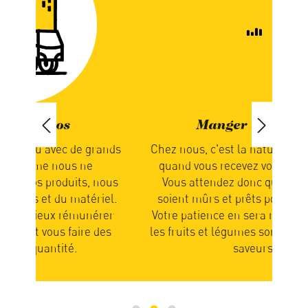
Manger de saison
ands
Chez nous, c'est la nature qui détermine
Nou
quand vous recevez votre commande.
not
nous
Vous attendez donc que les produits
en
el.
soient mûrs et prêts pour l’expédition.
rer
Votre patience en sera récompensée car
part
des
les fruits et légumes sont alors pleins de
n
saveurs.