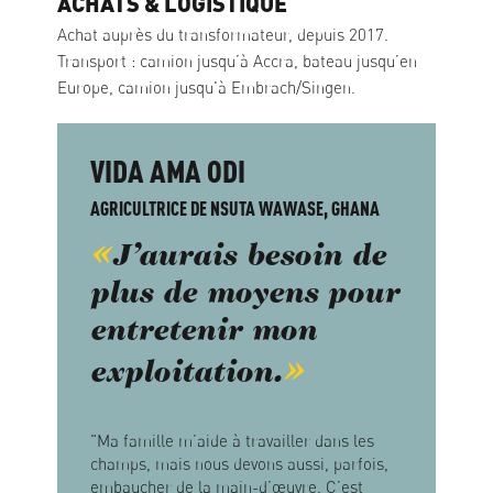
ACHATS & LOGISTIQUE
Achat auprès du transformateur, depuis 2017.
Transport : camion jusqu’à Accra, bateau jusqu’en
Europe, camion jusqu'à Embrach/Singen.
VIDA AMA ODI
AGRICULTRICE DE NSUTA WAWASE, GHANA
J’aurais besoin de
plus de moyens pour
entretenir mon
exploitation.
"Ma famille m’aide à travailler dans les
champs, mais nous devons aussi, parfois,
embaucher de la main-d’œuvre. C’est