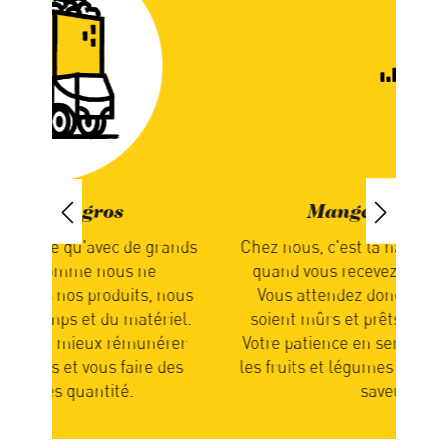
Manger de saison
ands
Chez nous, c'est la nature qui détermine
Nou
quand vous recevez votre commande.
not
nous
Vous attendez donc que les produits
en
el.
soient mûrs et prêts pour l’expédition.
rer
Votre patience en sera récompensée car
part
des
les fruits et légumes sont alors pleins de
n
saveurs.