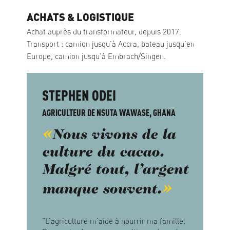
ACHATS & LOGISTIQUE
Achat auprès du transformateur, depuis 2017.
Transport : camion jusqu’à Accra, bateau jusqu’en
Europe, camion jusqu'à Embrach/Singen.
STEPHEN ODEI
AGRICULTEUR DE NSUTA WAWASE, GHANA
Nous vivons de la
culture du cacao.
Malgré tout, l’argent
manque souvent.
"L’agriculture m’aide à nourrir ma famille.