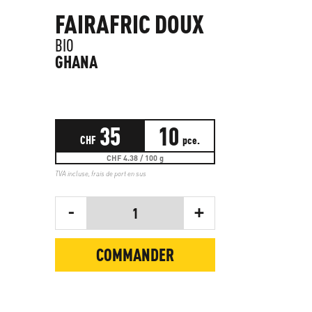
FAIRAFRIC DOUX
BIO
GHANA
35
10
CHF
pce.
CHF 4.38 / 100 g
TVA incluse,
frais de port en sus
-
+
1
COMMANDER