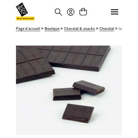
asser au contenu principal
Passer à la recherche
Marché paysan mondial
>
>
>
>
Page d'accueil
Boutique
Chocolat & snacks
Chocolat
fairafric do
Ignorer la galerie d'images