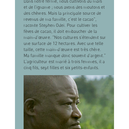
Dans notre ferme, nous cultivons du maïs
et de l’igname ; nous avons des moutons et
des chèvres. Mais la principale source de
revenus de ma famille, c’est le cacao",
raconte Stephen Odei. Pour cultiver les
fèves de cacao, il doit embaucher de la
main-d’œuvre. "Nos cultures s’étendent sur
une surface de 12 hectares. Avec une telle
taille, cette main-d’œuvre est très chère.
Ma famille manque donc souvent d’argent."
L’agriculteur est marié à trois femmes, il a
cinq fils, sept filles et six petits-enfants.