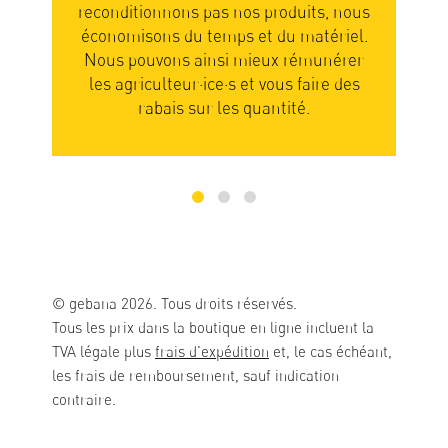
produits, nous
Vous attendez donc que les produits
 du matériel.
soient mûrs et prêts pour l’expédition.
eux rémunérer
Votre patience en sera récompensée ca
vous faire des
les fruits et légumes sont alors pleins 
antité.
saveurs.
© gebana 2026. Tous droits réservés.
Tous les prix dans la boutique en ligne incluent la
TVA légale plus
frais d'expédition
et, le cas échéant,
les frais de remboursement, sauf indication
contraire.