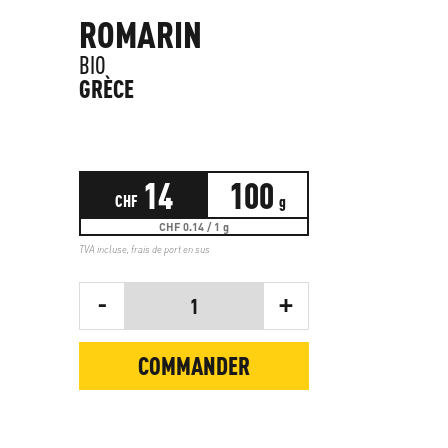
ROMARIN
BIO
GRÈCE
14
100
CHF
g
CHF 0.14 / 1 g
TVA incluse,
frais de port en sus
-
+
1
COMMANDER