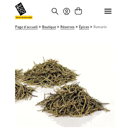
asser au contenu principal
Passer à la recherche
Marché paysan mondial
>
>
>
>
Page d'accueil
Boutique
Réserves
Épices
Romarin
Ignorer la galerie d'images