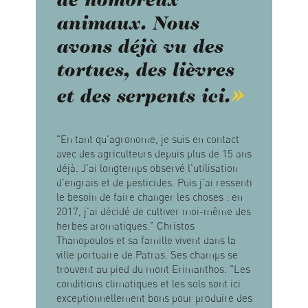
de nombreux
animaux. Nous
avons déjà vu des
tortues, des lièvres
et des serpents ici.
"En tant qu'agronome, je suis en contact
avec des agriculteurs depuis plus de 15 ans
déjà. J'ai longtemps observé l'utilisation
d'engrais et de pesticides. Puis j'ai ressenti
le besoin de faire changer les choses : en
2017, j'ai décidé de cultiver moi-même des
herbes aromatiques." Christos
Thanopoulos et sa famille vivent dans la
ville portuaire de Patras. Ses champs se
trouvent au pied du mont Erimanthos. "Les
conditions climatiques et les sols sont ici
exceptionnellement bons pour produire des