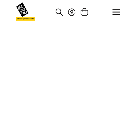
asser au contenu principal
Passer à la recherche
Marché paysan mondial