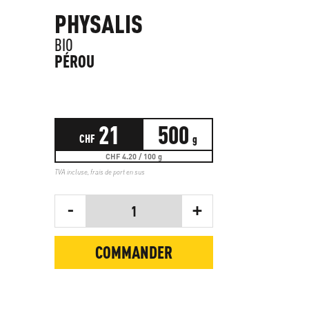
PHYSALIS
BIO
PÉROU
21
500
CHF
g
CHF 4.20 / 100 g
TVA incluse,
frais de port en sus
-
+
1
COMMANDER