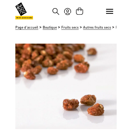
asser au contenu principal
Passer à la recherche
Marché paysan mondial
>
>
>
>
Page d'accueil
Boutique
Fruits secs
Autres fruits secs
Physalis
Ignorer la galerie d'images