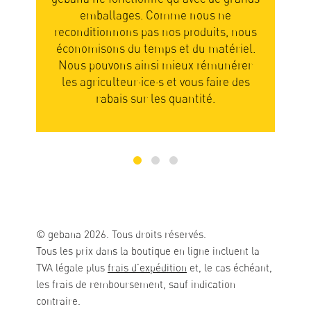
ale,
emballages. Comme nous ne
qu
ous
reconditionnons pas nos produits, nous
V
économisons du temps et du matériel.
so
e·s,
Nous pouvons ainsi mieux rémunérer
Vot
s.
les agriculteur·ice·s et vous faire des
les 
rabais sur les quantité.
© gebana 2026. Tous droits réservés.
Tous les prix dans la boutique en ligne incluent la
TVA légale plus
frais d'expédition
et, le cas échéant,
les frais de remboursement, sauf indication
contraire.