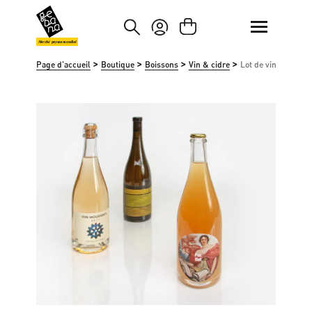
asser au contenu principal
Passer à la recherche
Marché paysan mondial
>
>
>
>
Page d'accueil
Boutique
Boissons
Vin & cidre
Lot de vins blancs,
Ignorer la galerie d'images