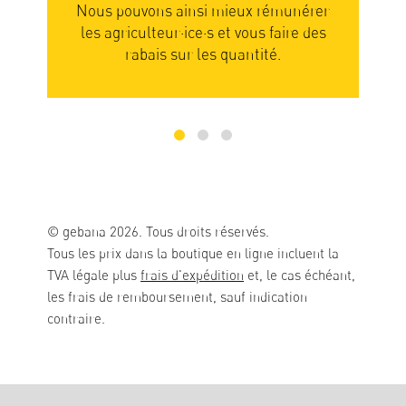
pouvons ainsi mieux rémunérer
Votre patience en s
griculteur·ice·s et vous faire des
les fruits et légumes 
rabais sur les quantité.
save
© gebana 2026. Tous droits réservés.
Tous les prix dans la boutique en ligne incluent la
TVA légale plus
frais d'expédition
et, le cas échéant,
les frais de remboursement, sauf indication
contraire.