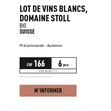
LOT DE VINS BLANCS,
DOMAINE STOLL
BIO
SUISSE
Précommande : Automne
166
6
CHF
pce.
CHF 36.89 / 1 l
TVA incluse,
frais de port en sus
M'INFORMER