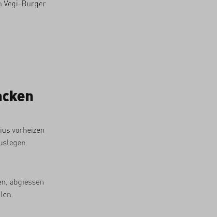
im Vegi-Burger
acken
ius vorheizen
uslegen.
en, abgiessen
len.