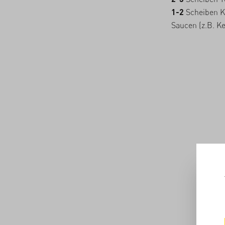
1-2
Scheiben Kä
Saucen (z.B. K