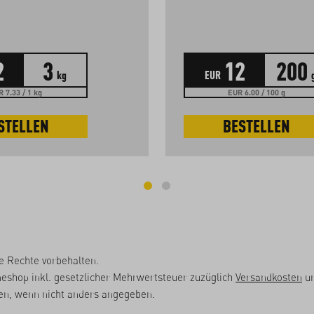
2
3
12
200
kg
EUR
 7.33 / 1 kg
EUR 6.00 / 100 g
STELLEN
BESTELLEN
e Rechte vorbehalten.
neshop inkl. gesetzlicher Mehrwertsteuer zuzüglich
Versandkosten
un
, wenn nicht anders angegeben.