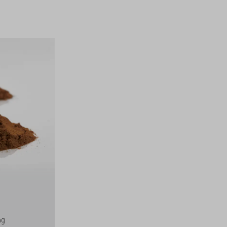
OLIVENÖL EXTRA
VERGINE "MANI"
GRIECHENLAND, BIO
ng