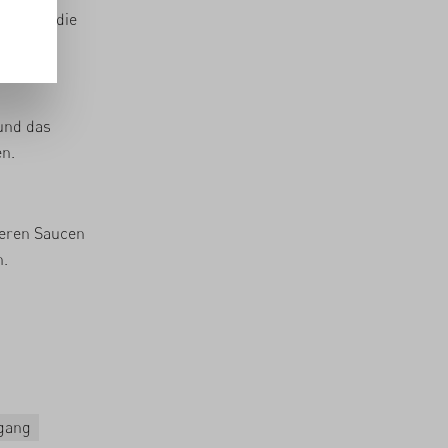
nen und die
n.
und das
en.
teren Saucen
n.
gang