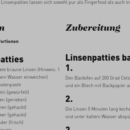
 Linsenpatties lassen sich sowohl pur als Fingerfood als auch 
n
Zubereitung
Portionen
Linsenpatties b
atties
1.
te braune Linsen (Hinweis: 1
sem Wasser einweichen)
Den Backofen auf 200 Grad Cels
atenpaste
und ein Blech mit Backpapier a
ln (gewürfelt)
2.
en (gerieben)
en (gehackt)
Die Linsen 5 Minuten lang koch
wer (gehackt)
und unter kaltem Wasser abspü
der (frisch)
3.
rsalz