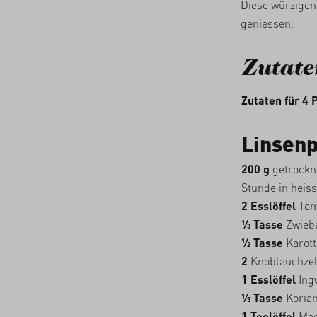
Diese würzigen
geniessen.
Zutate
Zutaten für 4 
Linsenp
200 g
getrockne
Stunde in heis
2 Esslöffel
Tom
1⁄3 Tasse
Zwiebe
1⁄2 Tasse
Karott
2
Knoblauchzeh
1 Esslöffel
Ing
1⁄3 Tasse
Korian
1 Teelöffel
Mee