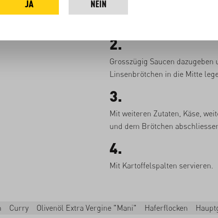
JA
NEIN
Mit dem Burgerbrötchen begin
Zutaten nach Belieben schichte
2.
Grosszügig Saucen dazugeben 
Linsenbrötchen in die Mitte leg
3.
Mit weiteren Zutaten, Käse, wei
und dem Brötchen abschliesse
4.
Mit Kartoffelspalten servieren.
n
Curry
Olivenöl Extra Vergine "Mani"
Haferflocken
Haupt