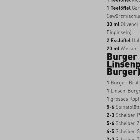
1 Teelöffel
Gar
Gewürzmischu
30 ml
Olivenöl
Einpinseln)
2 Esslöffel
Haf
20 ml
Wasser
Burger 
Linsenp
Burger
1
Burger-Bröt
1
Linsen-Burge
1
grosses Kopf
5-6
Spinatblätt
2-3
Scheiben P
5-6
Scheiben Z
4-5
Scheiben S
2-3
Scheiben 