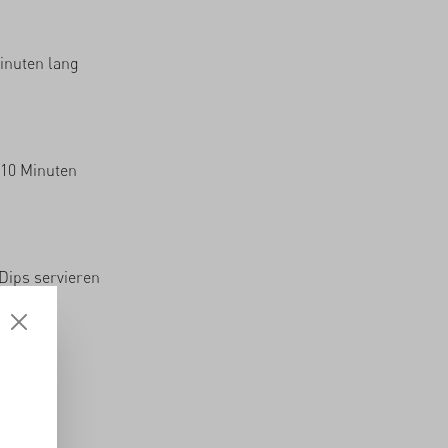
inuten lang
 10 Minuten
Dips servieren
en