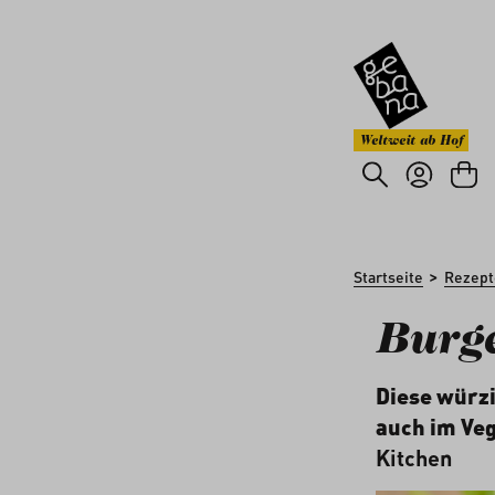
um Hauptinhalt springen
Zur Suche springen
Weltweit ab Hof
>
Startseite
Rezept
Burge
Diese würzi
auch im Ve
Kitchen