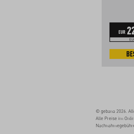
23
4
2
EUR
kg
EUR
EUR 5.75 / 1 kg
EUR
BESTELLEN
BE
© gebana 2026. All
Alle Preise im Onli
Nachnahmegebühren