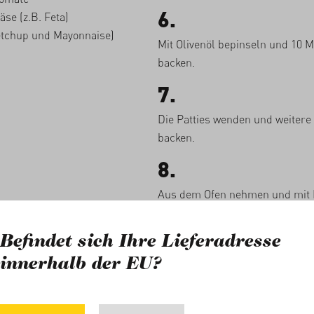
6.
se (z.B. Feta)
etchup und Mayonnaise)
Mit Olivenöl bepinseln und 10 M
backen.
7.
Die Patties wenden und weitere
backen.
8.
Aus dem Ofen nehmen und mit 
oder in Burgern verwenden.
Befindet sich Ihre Lieferadresse
Burger
innerhalb der EU?
zusammensetz
1.