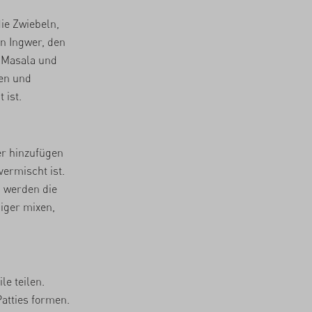
ie Zwiebeln,
en Ingwer, den
m Masala und
ben und
 ist.
er hinzufügen
vermischt ist.
, werden die
iger mixen,
le teilen.
atties formen.