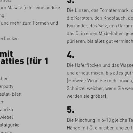
am Masala (oder eine andere
Die Linsen, das Tomatenmark, d
ng)
die Karotten, den Knoblauch, d
 (und mehr zum Formen und
Koriander, das Salz, den Gara
das Öl in einen Mixbehälter ge
erflocken
pürieren, bis alles gut vermischt
mit
4.
atties (für 1
)
Die Haferflocken und das Wass
und erneut mixen, bis alles gut 
chen
(Hinweis: Wenn Sie mehr mixen
rpatty
Schnitzel weicher, wenn Sie wen
salat-Blatt
werden sie gröber).
er
5.
aprika
wiebel
Die Mischung in 6-10 gleiche Tei
alatgurke
Hände mit Öl einreiben und zu P
Tomate