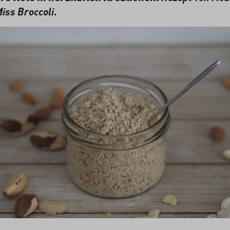
iss
Broccoli
.