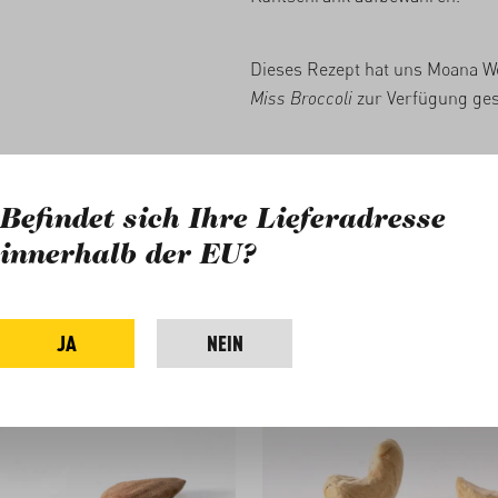
Dieses Rezept hat uns Moana W
Miss
Broccoli
zur Verfügung gest
a
Cashews
Paranüsse
Haferflocken
Inspiration
Befindet sich Ihre Lieferadresse
es Rezept benötigen Sie
innerhalb der EU?
JA
NEIN