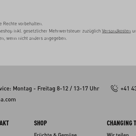
e Rechte vorbehalten.
neshop inkl. gesetzlicher Mehrwertsteuer zuzüglich
Versandkosten
un
, wenn nicht anders angegeben.
ice: Montag - Freitag 8-12 / 13-17 Uhr
+41 4
na.com
TAKT
SHOP
CHANGING T
Früchte & Gemüse
Wir teilen