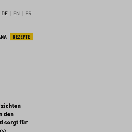
DE
EN
FR
ANA
REZEPTE
rzichten
n den
d sorgt für
ana