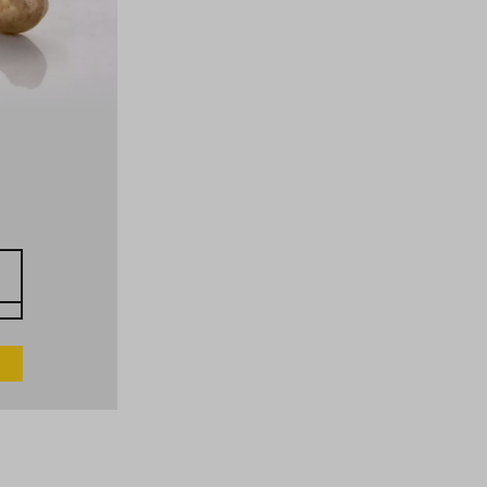
PARANÜSSE
BRASILIEN, BIO
40
1
EUR
kg
EUR 4.00 / 100 g
BESTELLEN