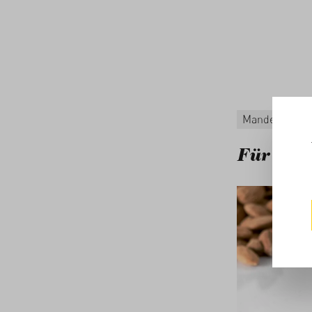
Mandeln Kath
Für dies