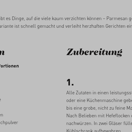
bt es Dinge, auf die viele kaum verzichten können – Parmesan g
riante ist schnell gemacht und verleiht herzhaften Gerichten e
n
Zubereitung
Portionen
1.
Alle Zutaten in einen leistungs
e
oder eine Küchenmaschine geb
bis eine grobe, nicht zu feine M
en
Nach Belieben mit Hefeflocken 
chpulver
nachwürzen. In zwei Gläser fül
Kühlschrank aufbewahren.