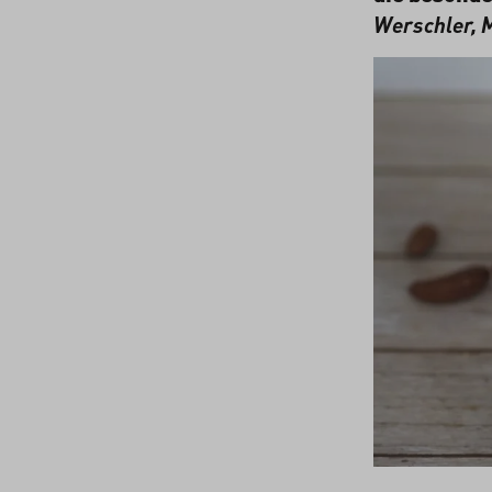
Werschler,
M