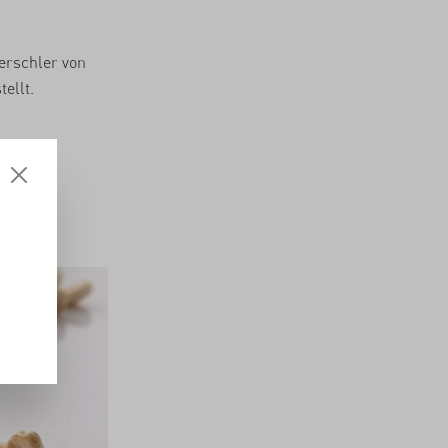
erschler von
ellt.