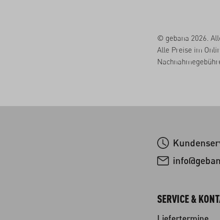
© gebana 2026. All
Alle Preise im Onli
Nachnahmegebühren
Kundenserv
info@geba
SERVICE & KON
Liefertermine