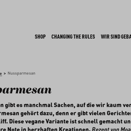
SHOP
CHANGING THE RULES
WIR SIND GEB
>
Nussparmesan
e
parmesan
 gibt es manchmal Sachen, auf die wir kaum ve
mesan gehört dazu, denn er gibt vielen Gerichte
liff. Diese vegane Variante ist schnell gemacht un
re Note in herzhaften Kreationen.
Rezept von Mo