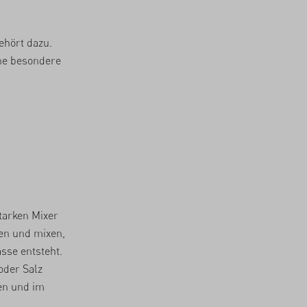
ehört dazu.
ine besondere
starken Mixer
en und mixen,
asse entsteht.
oder Salz
len und im