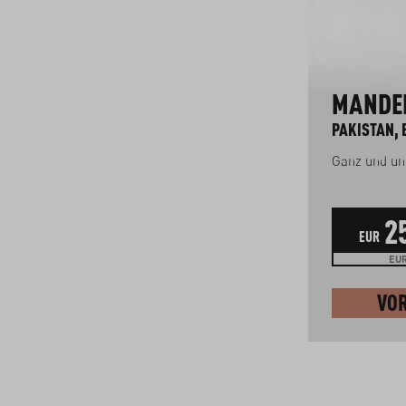
HAFERFLOCKEN
MANDE
SCHWEIZ, BIO
PAKISTAN, 
Feine Flocken
Ganz und un
23
4
2
EUR
kg
EUR
EUR 5.75 / 1 kg
EUR
BESTELLEN
VO