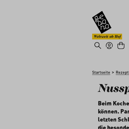
um Hauptinhalt springen
Zur Suche springen
Weltweit ab Hof
>
Startseite
Rezept
Nuss
Beim Kochen
können. Par
letzten Sch
die besonde