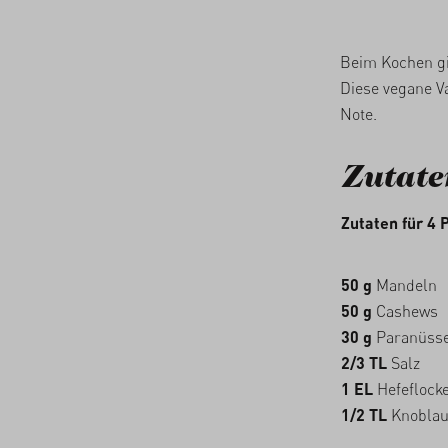
05/03/2026
Beim Kochen gi
Diese vegane Va
Note.
Zutate
Zutaten für 4 
50 g
Mandeln
50 g
Cashews
30 g
Paranüss
2/3 TL
Salz
1 EL
Hefeflock
1/2 TL
Knoblau