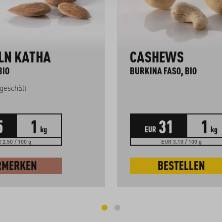
LN KATHA
CASHEWS
BIO
BURKINA FASO, BIO
geschält
5
1
31
1
kg
EUR
kg
 2.50 / 100 g
EUR 3.10 / 100 g
RMERKEN
BESTELLEN