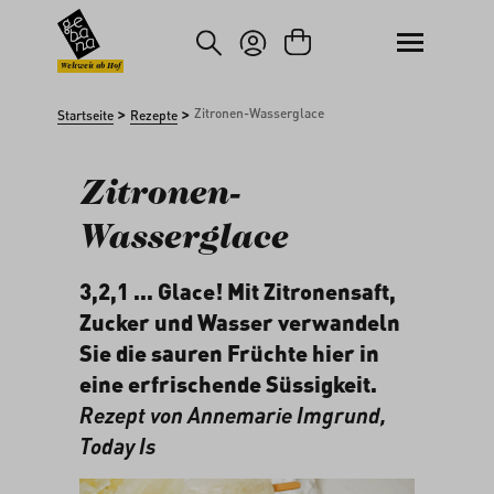
um Hauptinhalt springen
Zur Suche springen
Weltweit ab Hof
>
>
Zitronen-Wasserglace
Startseite
Rezepte
Zitronen-
Wasserglace
3,2,1 ... Glace! Mit Zitronensaft,
Zucker und Wasser verwandeln
Sie die sauren Früchte hier in
eine erfrischende Süssigkeit.
Rezept von Annemarie Imgrund,
Today Is