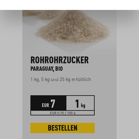
ROHROHRZUCKER
Z
PARAGUAY, BIO
GR
Vor
1 kg, 5 kg und 25 kg erhältlich
7
1
EUR
kg
EUR 0.70 / 100 g
BESTELLEN