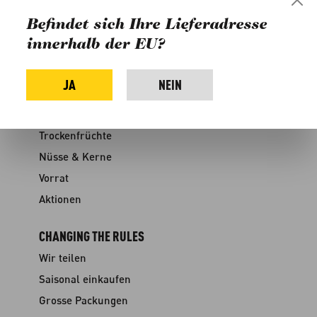
Rabatte
Befindet sich Ihre Lieferadresse
Kontakt
innerhalb der EU?
Medien
JA
NEIN
SHOP
Früchte & Gemüse
Trockenfrüchte
Nüsse & Kerne
Vorrat
Aktionen
CHANGING THE RULES
Wir teilen
Saisonal einkaufen
Grosse Packungen