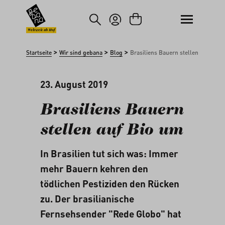
um Hauptinhalt springen
Zur Suche springen
Weltweit ab Hof
>
>
>
Startseite
Wir sind gebana
Blog
Brasiliens Bauern stellen auf Bio 
23. August 2019
Brasiliens Bauern
stellen auf Bio um
In Brasilien tut sich was: Immer
mehr Bauern kehren den
tödlichen Pestiziden den Rücken
zu. Der brasilianische
Fernsehsender "Rede Globo" hat