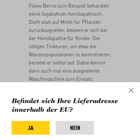
Flávio Berno zum Beispiel behandelt
seine Sojabohnen homöopathisch.
Doch statt auf Mittel für Pflanzen
zurückzugreifen, bedient er sich bei
der Homöopathie für Rinder. Die
nötigen Tinkturen, um etwa die
Wanzenpopulationen zu kontrollieren,
bereitet er selbst auf. Dabei kommt
dann auch mal eine ausgediente
Waschmaschine zum Einsatz.
Stand April 2018 pflanzen 120 Bauern
in Paraná auf einer Fläche von 5000
Befindet sich Ihre Lieferadresse
Hektar Bio-Soja an. Sie setzen sich
innerhalb der EU?
dafür ein, die Insektenvielfalt zu
erhalten und Soja frei von
JA
NEIN
Schadstoffen zu produzieren. Die