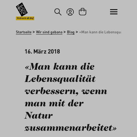
um Hauptinhalt springen
Zur Suche springen
Weltweit ab Hof
>
>
>
Startseite
Wir sind gebana
Blog
«Man kann die Lebensqualität ver
16. März 2018
«Man kann die
Lebensqualität
verbessern, wenn
man mit der
Natur
zusammenarbeitet»