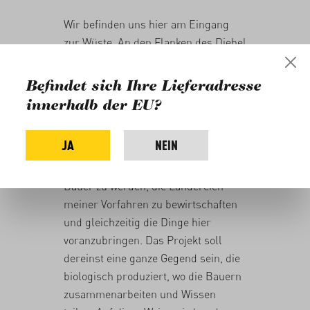
Wir befinden uns hier am Eingang
zur Wüste. An den Flanken des Djebel
Birheno* gibt es keine direkten
Wasserressourcen, die Sommer sind
Befindet sich Ihre Lieferadresse
brütend heiss und die Winter rau.
innerhalb der EU?
Das Land hier hat seine Authentizität
bewahrt, die Landwirtschaft ist
JA
NEIN
rustikal und naturverbunden. Ich
wollte hierher zurückkommen um
Bauer zu werden, die Ländereien
meiner Vorfahren zu bewirtschaften
und gleichzeitig die Dinge hier
voranzubringen. Das Projekt soll
dereinst eine ganze Gegend sein, die
biologisch produziert, wo die Bauern
zusammenarbeiten und Wissen