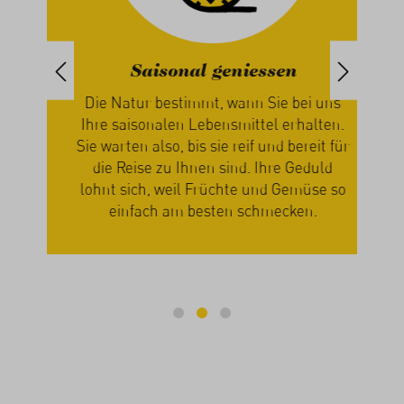
Saisonal geniessen
iert
Die Natur bestimmt, wann Sie bei uns
paren
Ihre saisonalen Lebensmittel erhalten.
ch
Sie warten also, bis sie reif und bereit für
n
die Reise zu Ihnen sind. Ihre Geduld
zus
n
lohnt sich, weil Früchte und Gemüse so
Ge
einfach am besten schmecken.
mi