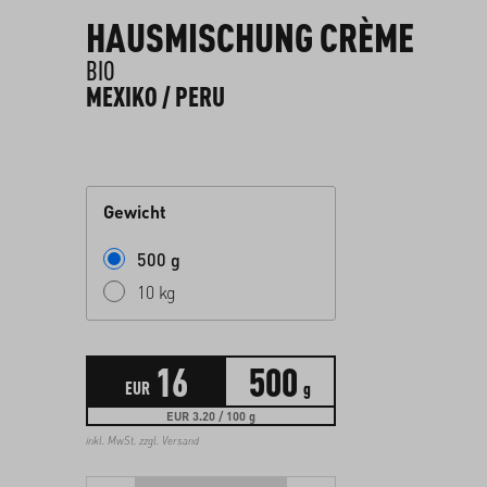
HAUSMISCHUNG CRÈME
BIO
MEXIKO / PERU
Gewicht
500 g
10 kg
16
500
EUR
g
EUR 3.20 / 100 g
inkl. MwSt. zzgl.
Versand