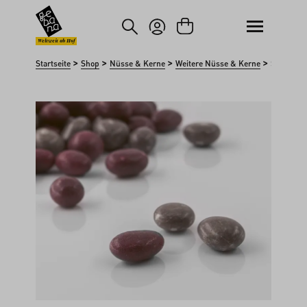
um Hauptinhalt springen
Zur Suche springen
Weltweit ab Hof
>
>
>
>
Startseite
Shop
Nüsse & Kerne
Weitere Nüsse & Kerne
Schokola
Bildergalerie überspringen