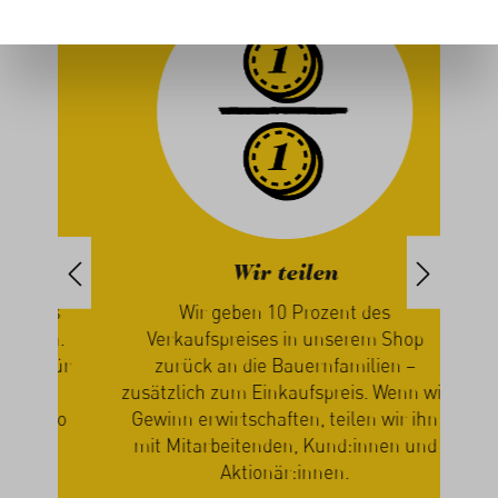
Wir teilen
uns
Wir geben 10 Prozent des
Nur 
ten.
Verkaufspreises in unserem Shop
geba
t für
zurück an die Bauernfamilien –
w
ld
zusätzlich zum Einkaufspreis. Wenn wir
e so
Gewinn erwirtschaften, teilen wir ihn
mit Mitarbeitenden, Kund:innen und
Aktionär:innen.