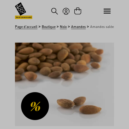
asser au contenu principal
Passer à la recherche
Marché paysan mondial
>
>
>
>
Page d'accueil
Boutique
Noix
Amandes
Amandes salées
Ignorer la galerie d'images