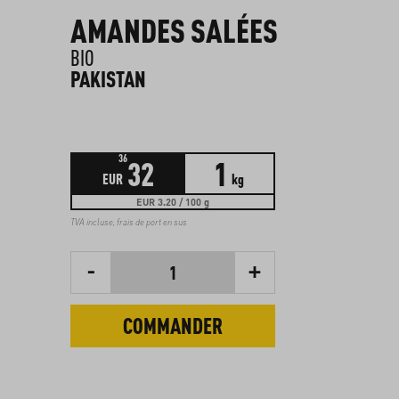
AMANDES SALÉES
BIO
PAKISTAN
36
32
1
EUR
kg
EUR 3.20 / 100 g
TVA incluse,
frais de port en sus
-
+
1
COMMANDER