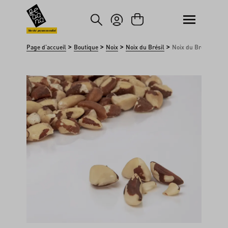
asser au contenu principal
Passer à la recherche
Marché paysan mondial
>
>
>
>
Page d'accueil
Boutique
Noix
Noix du Brésil
Noix du Brésil brisé
Ignorer la galerie d'images