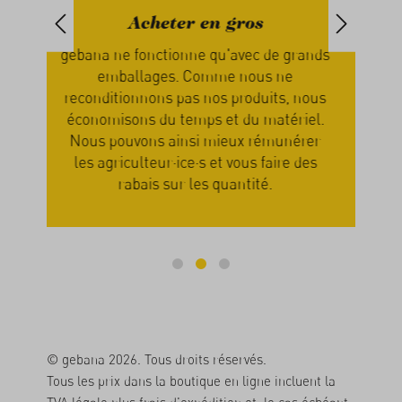
Manger de saison
grands
Chez nous, c'est la nature qui détermine
No
e
quand vous recevez votre commande.
n
 nous
Vous attendez donc que les produits
e
riel.
soient mûrs et prêts pour l’expédition.
érer
Votre patience en sera récompensée car
pa
 des
les fruits et légumes sont alors pleins de
saveurs.
© gebana 2026. Tous droits réservés.
Tous les prix dans la boutique en ligne incluent la