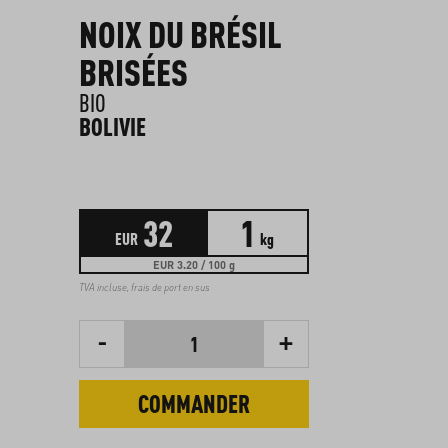
NOIX DU BRÉSIL
BRISÉES
BIO
BOLIVIE
32
1
EUR
kg
EUR 3.20 / 100 g
TVA incluse,
frais de port en sus
-
+
1
COMMANDER