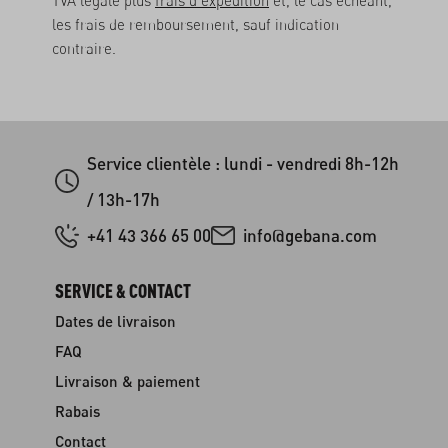
TVA légale plus
frais d'expédition
et, le cas échéant,
les frais de remboursement, sauf indication
contraire.
Service clientèle : lundi - vendredi 8h-12h
/ 13h-17h
+41 43 366 65 00
info@gebana.com
SERVICE & CONTACT
Dates de livraison
FAQ
Livraison & paiement
Rabais
Contact