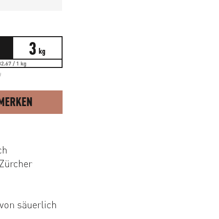
3
kg
2.67 / 1 kg
d
MERKEN
ch
 Zürcher
von säuerlich