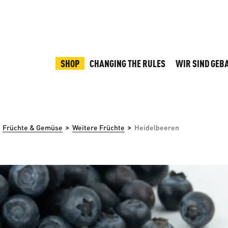
SHOP
CHANGING THE RULES
WIR SIND GEB
>
>
Früchte & Gemüse
Weitere Früchte
Heidelbeeren
rspringen