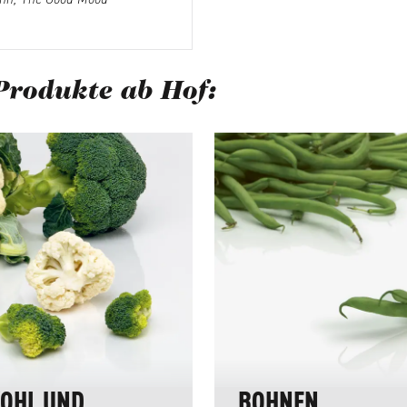
Produkte ab Hof:
berspringen
OHL UND
BOHNEN