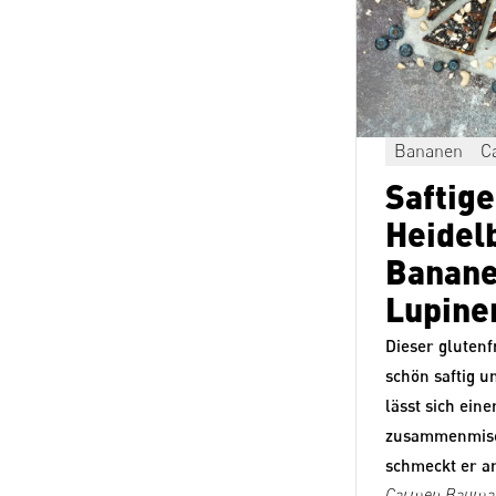
Bananen
C
Saftige
Heidel
Banane
Lupine
Dieser glutenf
schön saftig u
lässt sich ein
zusammenmisc
schmeckt er a
Carmen Bauma