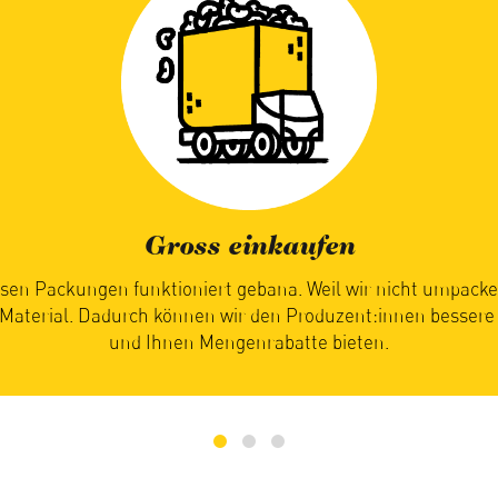
Saisonal geniessen
timmt, wann Sie bei uns Ihre saisonalen Lebensmittel erhalt
ie reif und bereit für die Reise zu Ihnen sind. Ihre Geduld lohn
Früchte und Gemüse so einfach am besten schmecken.