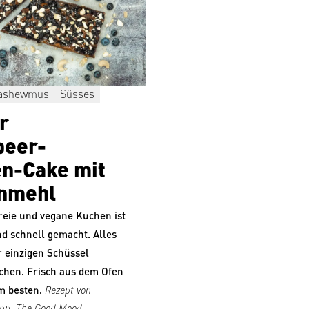
ashewmus
Süsses
r
beer-
n-Cake mit
nmehl
reie und vegane Kuchen ist
nd schnell gemacht. Alles
er einzigen Schüssel
hen. Frisch aus dem Ofen
m besten.
Rezept von
nn,
The Good Mood