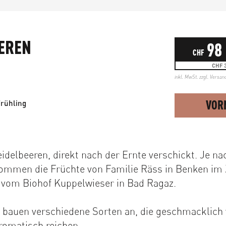
EREN
98
CHF
CHF 3
inkl. MwSt. zzgl.
Versan
VOR
Frühling
idelbeeren, direkt nach der Ernte verschickt. Je na
kommen die Früchte von Familie Räss in Benken im
 vom Biohof Kuppelwieser in Bad Ragaz.
 bauen verschiedene Sorten an, die geschmacklich 
romatisch reichen.