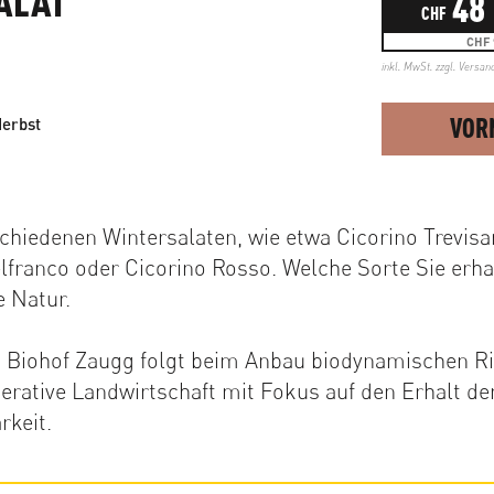
48
CHF
CHF 
inkl. MwSt. zzgl.
Versan
VOR
Herbst
chiedenen Wintersalaten, wie etwa Cicorino Trevisa
lfranco oder Cicorino Rosso. Welche Sorte Sie erha
e Natur.
Biohof Zaugg folgt beim Anbau biodynamischen Ri
nerative Landwirtschaft mit Fokus auf den Erhalt de
rkeit.