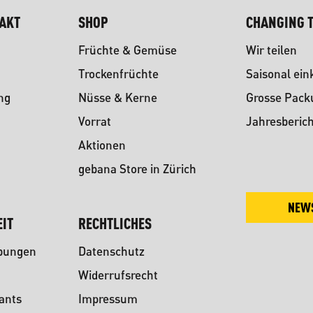
TAKT
SHOP
CHANGING T
Früchte & Gemüse
Wir teilen
Trockenfrüchte
Saisonal ein
ng
Nüsse & Kerne
Grosse Pac
Vorrat
Jahresberich
Aktionen
gebana Store in Zürich
NEW
IT
RECHTLICHES
ibungen
Datenschutz
Widerrufsrecht
ants
Impressum