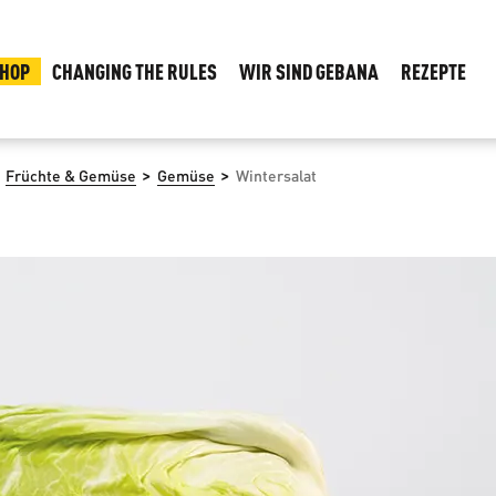
HOP
CHANGING THE RULES
WIR SIND GEBANA
REZEPTE
>
>
Früchte & Gemüse
Gemüse
Wintersalat
rspringen