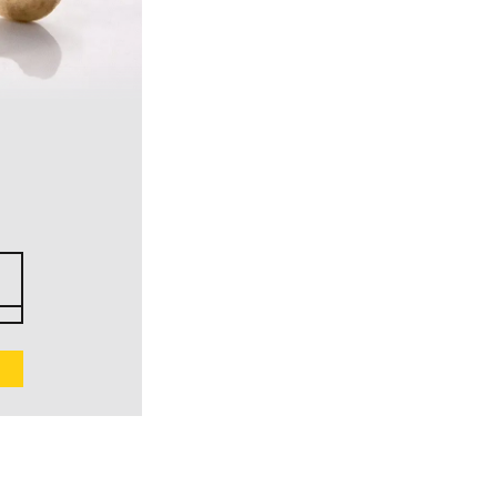
CASHEWS MIT CHILI
BURKINA FASO, BIO
Geröstet und gewürzt
44
1
CHF
kg
CHF 4.40 / 100 g
BESTELLEN