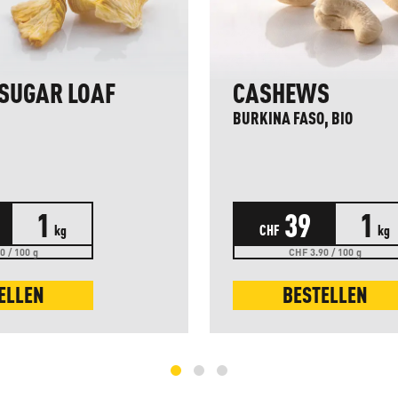
SUGAR LOAF
CASHEWS
BURKINA FASO, BIO
1
39
1
kg
CHF
kg
0 / 100 g
CHF 3.90 / 100 g
ELLEN
BESTELLEN