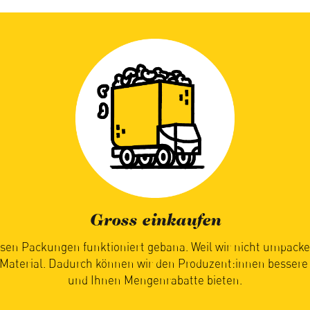
Saisonal geniessen
timmt, wann Sie bei uns Ihre saisonalen Lebensmittel erhalt
ie reif und bereit für die Reise zu Ihnen sind. Ihre Geduld lohn
Früchte und Gemüse so einfach am besten schmecken.