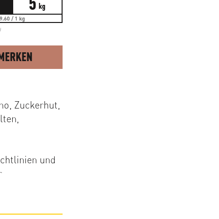
5
kg
9.60 / 1 kg
d
MERKEN
no, Zuckerhut,
lten,
chtlinien und
r