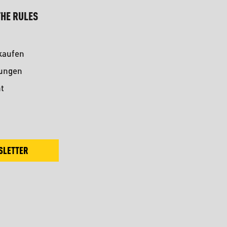
HE RULES
kaufen
kungen
t
SLETTER