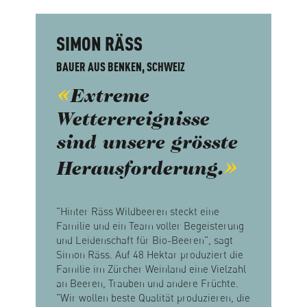
SIMON RÄSS
BAUER AUS BENKEN, SCHWEIZ
Extreme
Wetterereignisse
sind unsere grösste
Herausforderung.
"Hinter Räss Wildbeeren steckt eine
Familie und ein Team voller Begeisterung
und Leidenschaft für Bio-Beeren", sagt
Simon Räss. Auf 48 Hektar produziert die
Familie im Zürcher Weinland eine Vielzahl
an Beeren, Trauben und andere Früchte.
"Wir wollen beste Qualität produzieren, die