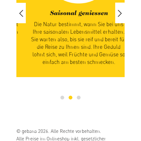
Saisonal geniessen
iert
Die Natur bestimmt, wann Sie bei uns
paren
Ihre saisonalen Lebensmittel erhalten.
ch
Sie warten also, bis sie reif und bereit für
n
die Reise zu Ihnen sind. Ihre Geduld
zus
n
lohnt sich, weil Früchte und Gemüse so
Ge
einfach am besten schmecken.
mi
© gebana 2026. Alle Rechte vorbehalten.
Alle Preise im Onlineshop inkl. gesetzlicher