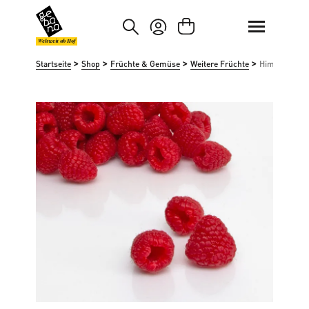
um Hauptinhalt springen
Zur Suche springen
Weltweit ab Hof
>
>
>
>
Startseite
Shop
Früchte & Gemüse
Weitere Früchte
Himbeeren z
Bildergalerie überspringen