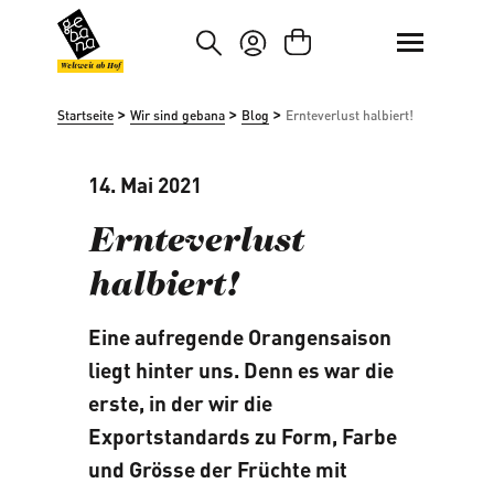
um Hauptinhalt springen
Zur Suche springen
Weltweit ab Hof
>
>
>
Startseite
Wir sind gebana
Blog
Ernteverlust halbiert!
14. Mai 2021
Ernteverlust
halbiert!
Eine aufregende Orangensaison
liegt hinter uns. Denn es war die
erste, in der wir die
Exportstandards zu Form, Farbe
und Grösse der Früchte mit