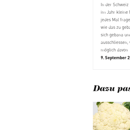
In der Schweiz 
im Jahr kleine
jedes Mal frag
wie das zu geba
sich gebana und
ausschliessen,
möglich davon
9. September 
Dazu pas
Produktgalerie ü