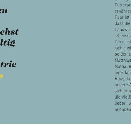
Futterpr
en
ernähre
Paar ist
dass die
Landwir
chst
lebenser
ltig
Denn “al
isch cha
beiden s
Matthias
trie
Nathalie
jede Jah
Reiz, da
andere A
sich bri
die Vielf
lieben, 
anbauen