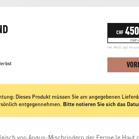
ND
450
CHF
CHF 4
inkl. MwSt. zzgl.
Versan
VOR
Herbst
htung: Dieses Produkt müssen Sie am angegebenen Liefer
rsönlich entgegennehmen.
Bitte notieren Sie sich das Dat
leisch von Angus-Mischrindern der Ferme le Haut d