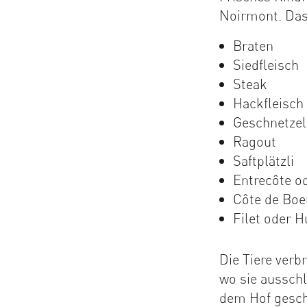
Noirmont. Das
Braten
Siedfleisch
Steak
Hackfleisch
Geschnetzel
Ragout
Saftplätzli
Entrecôte o
Côte de Boe
Filet oder H
Die Tiere verb
wo sie ausschl
dem Hof gesch