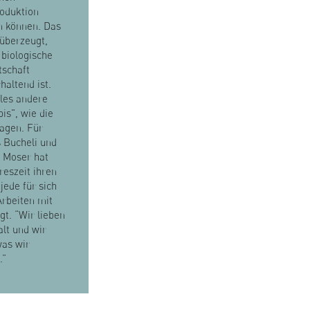
oduktion
n können. Das
 überzeugt,
 biologische
tschaft
haltend ist.
les andere
bis", wie die
agen. Für
 Bucheli und
 Moser hat
reszeit ihren
 jede für sich
rbeiten mit
ngt. “Wir lieben
alt und wir
was wir
.”