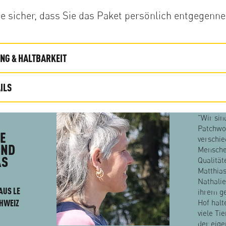
Sie sicher, dass Sie das Paket persönlich entgegen
G & HALTBARKEIT
ILS
"Wir sin
Patchwo
E
verschi
UND
Mensche
AS
Qualität
Matthias
Nathalie
AUS LE
ihrem g
CHWEIZ
Hof halt
viele Tie
der eig