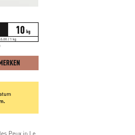
10
kg
5.00 / 1 kg
d
MERKEN
datum
um.
es Peux in Le