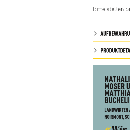
Bitte stellen 
AUFBEWAHRUN
PRODUKTDETA
NATHALI
MOSER 
MATTHI
BUCHELI
LANDWIRTEN 
NOIRMONT, S