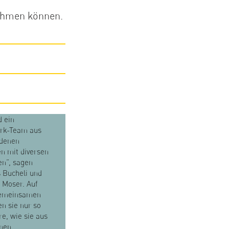
nehmen können.
d ein
rk-Team aus
edenen
n mit diversen
en”, sagen
 Bucheli und
 Moser. Auf
emeinsamen
en sie nur so
re, wie sie aus
enen