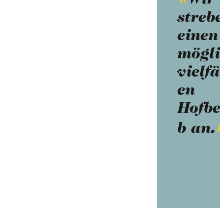
Wir
streb
einen
mögli
vielfä
en
Hofbe
b an.