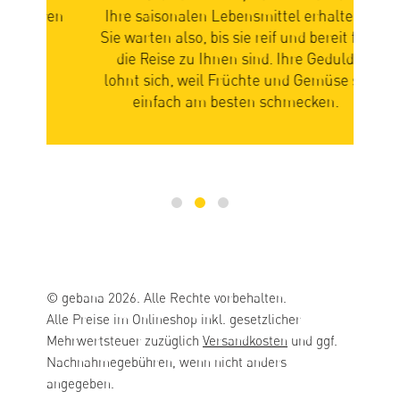
paren
Ihre saisonalen Lebensmittel erhalten.
ch
Sie warten also, bis sie reif und bereit für
n
die Reise zu Ihnen sind. Ihre Geduld
zus
n
lohnt sich, weil Früchte und Gemüse so
Ge
einfach am besten schmecken.
mi
© gebana 2026. Alle Rechte vorbehalten.
Alle Preise im Onlineshop inkl. gesetzlicher
Mehrwertsteuer zuzüglich
Versandkosten
und ggf.
Nachnahmegebühren, wenn nicht anders
angegeben.