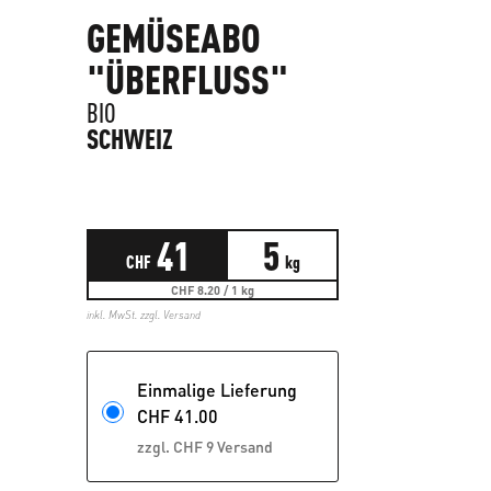
GEMÜSEABO
"ÜBERFLUSS"
BIO
SCHWEIZ
41
5
CHF
kg
CHF 8.20 / 1 kg
inkl. MwSt. zzgl.
Versand
Einmalige Lieferung
CHF
41.00
zzgl. CHF 9 Versand