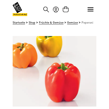
um Hauptinhalt springen
Zur Suche springen
Weltweit ab Hof
>
>
>
>
Startseite
Shop
Früchte & Gemüse
Gemüse
Peperoni
Bildergalerie überspringen