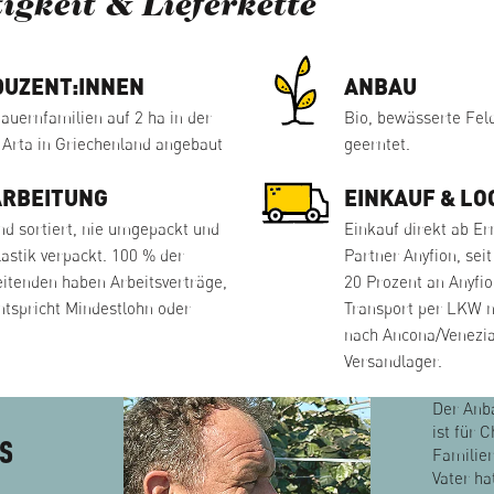
igkeit & Lieferkette
UZENT:INNEN
ANBAU
auernfamilien auf 2 ha in der
Bio, bewässerte Fel
 Arta in Griechenland angebaut
geerntet.
ARBEITUNG
EINKAUF & LO
nd sortiert, nie umgepackt und
Einkauf direkt ab Er
astik verpackt. 100 % der
Partner Anyfion, seit
eitenden haben Arbeitsverträge,
20 Prozent an Anyfion
ntspricht Mindestlohn oder
Transport per LKW n
nach Ancona/Venezia
Versandlager.
Der Anb
ist für C
S
Familie
Vater ha