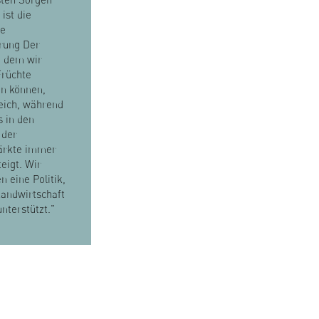
 ist die
he
rung Der
u dem wir
Früchte
en können,
leich, während
s in den
 der
rkte immer
teigt. Wir
n eine Politik,
Landwirtschaft
unterstützt."