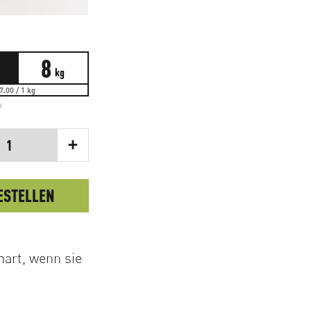
8
kg
7.00 / 1 kg
d
+
1
ESTELLEN
hart, wenn sie