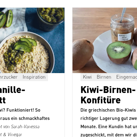
hrzucker
Inspiration
Kiwi
Birnen
Eingemac
nille-
Kiwi-Birnen-
tt
Konfitüre
wi? Funktioniert! So
Die griechischen Bio-Kiwis 
araus ein schmackhaftes
richtiger Lagerung gut zwei
t von Sarah-Vanessa
Monate. Eine Kundin hat u
et & Vinegar
zugeschickt, mit dem wir d