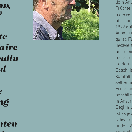
dem Anb
OKKA,
Früchte 
D
habe sei
überno
1999 auf
Anbau um
te
ganze Fa
involvie
faire
und mei
ndlu
helfen m
Feldern
nd
Beschnit
kümmert
selber, n
Ernte ni
e
bezahlte
ng
in Anspr
Beginn d
ist es je
schwieri
mten
finden. 
am meis