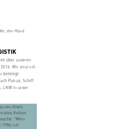
der, von Hand
GISTIK
nte über unseren
 2016. Wir sind mit
 beteiligt.
ach Patras, Schiff
, LKW in unser
au von Kiwis
hristos Kollios
nsache: "Mein
t 1986 mit