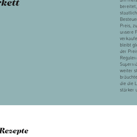
rkett
bereitet,
staatlic
Besteue
Preis, z
unsere 
verkauf
bleibt g
der Prei
Regalen
Supermä
weiter s
bräuchte
die die 
stärker 
Rezepte