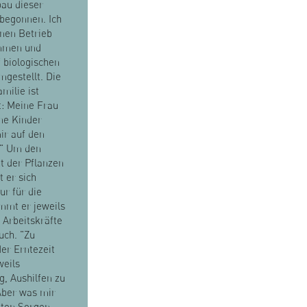
au dieser
begonnen. Ich
nen Betrieb
mmen und
 biologischen
gestellt. Die
milie ist
rt: Meine Frau
ne Kinder
ir auf den
." Um den
t der Pflanzen
 er sich
ur für die
mmt er jeweils
 Arbeitskräfte
uch. "Zu
er Erntezeit
weils
g, Aushilfen zu
Aber was mir
ten Sorgen