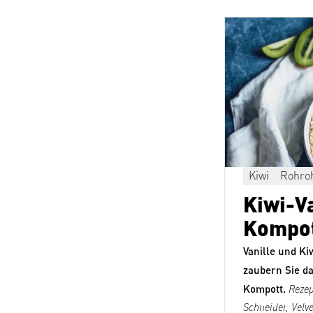
Kiwi
Rohro
Kiwi-Va
Kompo
Vanille und Ki
zaubern Sie d
Kompott.
Rezep
Schneider,
Velv