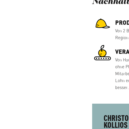
Nachhalt
PROD
Von 2 B
Region
VER
Von Ha
ohne Pl
Mitarb
Lohn e
besser.
CHRISTO
KOLLIOS