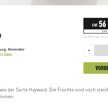
56
CHF
CHF 
D
inkl. MwSt. zzgl.
Versan
-
rung: November
.11.2026
VORB
wis der Sorte Hayward. Die Früchte sind noch stein
kommen.