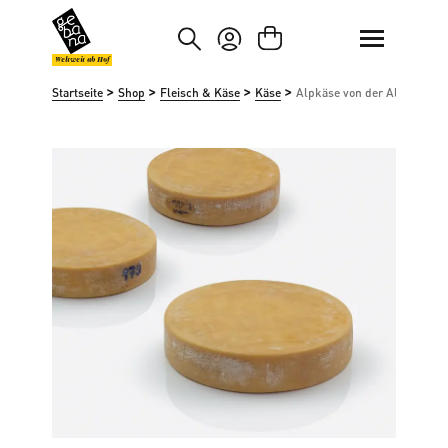
um Hauptinhalt springen
Zur Suche springen
Weltweit ab Hof
>
>
>
>
Startseite
Shop
Fleisch & Käse
Käse
Alpkäse von der Alp Jänzim
Bildergalerie überspringen