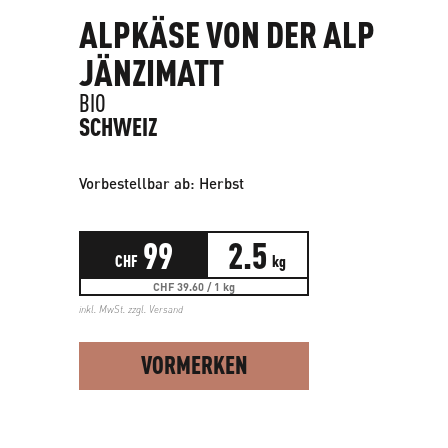
ALPKÄSE VON DER ALP
JÄNZIMATT
BIO
SCHWEIZ
Vorbestellbar ab: Herbst
99
2.5
CHF
kg
CHF 39.60 / 1 kg
inkl. MwSt. zzgl.
Versand
VORMERKEN