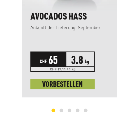
AVOCADOS HASS
B
Ankunft der Lieferung: September
Min
65
3.8
CHF
kg
CHF 17.11 / 1 kg
VORBESTELLEN