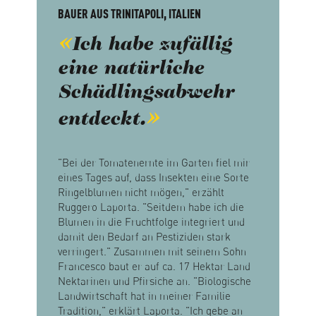
BAUER AUS TRINITAPOLI, ITALIEN
Ich habe zufällig
eine natürliche
Schädlingsabwehr
entdeckt.
"Bei der Tomatenernte im Garten fiel mir
eines Tages auf, dass Insekten eine Sorte
Ringelblumen nicht mögen," erzählt
Ruggero Laporta. "Seitdem habe ich die
Blumen in die Fruchtfolge integriert und
damit den Bedarf an Pestiziden stark
verringert." Zusammen mit seinem Sohn
Francesco baut er auf ca. 17 Hektar Land
Nektarinen und Pfirsiche an. "Biologische
Landwirtschaft hat in meiner Familie
Tradition," erklärt Laporta. "Ich gebe an