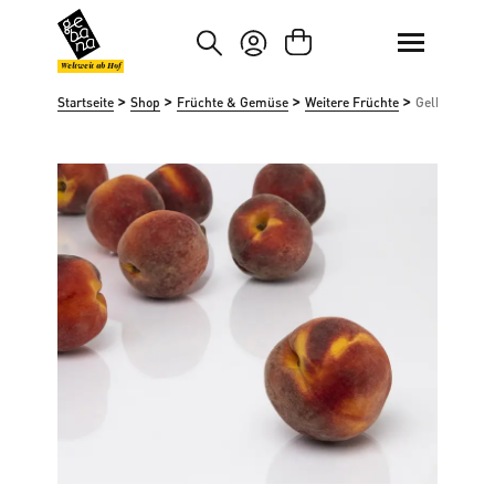
um Hauptinhalt springen
Zur Suche springen
Weltweit ab Hof
>
>
>
>
Startseite
Shop
Früchte & Gemüse
Weitere Früchte
Gelbe Pfirsic
Bildergalerie überspringen