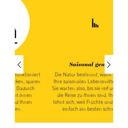
Saisonal geniessen
iert
Die Natur bestimmt, wann Sie bei uns
paren
Ihre saisonalen Lebensmittel erhalten.
ch
Sie warten also, bis sie reif und bereit für
n
die Reise zu Ihnen sind. Ihre Geduld
zus
n
lohnt sich, weil Früchte und Gemüse so
Ge
einfach am besten schmecken.
mi