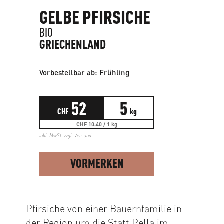
GELBE PFIRSICHE
BIO
GRIECHENLAND
Vorbestellbar ab: Frühling
52
5
CHF
kg
CHF 10.40 / 1 kg
inkl. MwSt. zzgl.
Versand
VORMERKEN
Pfirsiche von einer Bauernfamilie in
der Region um die Statt Pella im