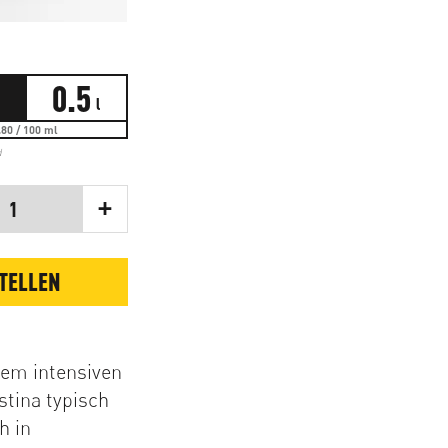
0.5
l
80 / 100 ml
d
+
1
TELLEN
nem intensiven
stina typisch
h in