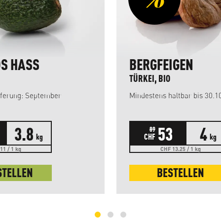
S HASS
BERGFEIGEN
TÜRKEI, BIO
Ankunft der Lieferung: September
Mindestens haltbar bis 30.1
3.8
53
4
89
kg
CHF
kg
11 / 1 kg
CHF 13.25 / 1 kg
STELLEN
BESTELLEN