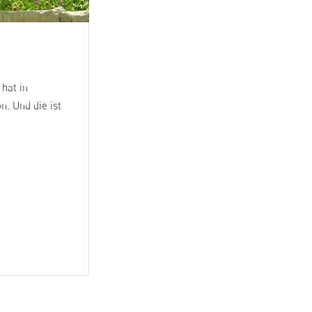
Qualitätssteigerun
durch
 hat in
Solidaritätsbeitrag
n. Und die ist
Neben einem gerechten Preis f&uuml;r d
Olivenbauern gehen pro verkauften Liter
Oliven&ouml;ls zwei Franken als
Solidarit&auml;tsbeitrag an soziale,
medizinische und landwirtschaftliche
Entwicklungsprojekte in Pal&auml;stina.
26. Februar 2014