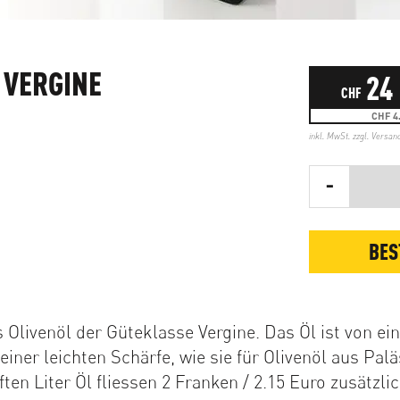
 VERGINE
24
CHF
CHF 4.
inkl. MwSt. zzgl.
Versan
-
BES
 Olivenöl der Güteklasse Vergine. Das Öl ist von ei
einer leichten Schärfe, wie sie für Olivenöl aus Palä
ften Liter Öl fliessen 2 Franken / 2.15 Euro zusätzlic