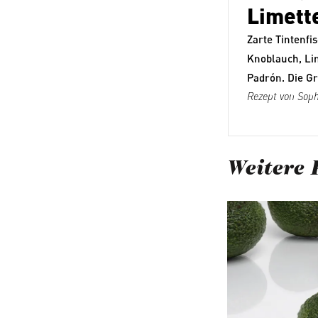
Limett
Zarte Tintenfis
Knoblauch, Li
Padrón. Die G
Rezept von
Soph
Weitere 
Produktgalerie ü