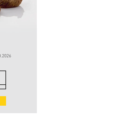
GRANATÄPFEL ACCO
GRIECHENLAND, BIO
0.2026
Ankunft der Lieferung: Oktober
66
7
CHF
kg
CHF 9.43 / 1 kg
VORBESTELLEN