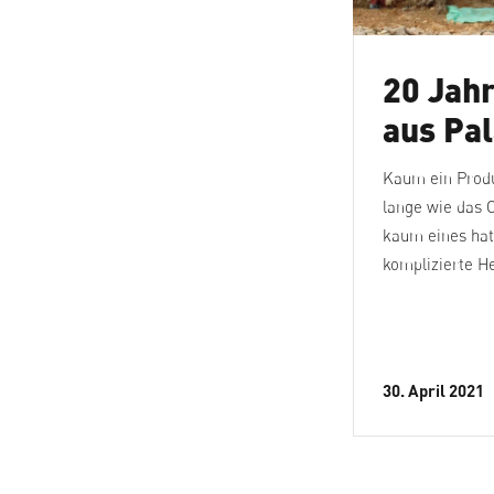
livenbauern in
20 Jahr
alästina: Qualität
aus Pal
ahlt sich aus
Kaum ein Produ
lange wie das O
eit der Unterstützung durch das Projekt
kaum eines hat
ualität Plus’ hat sich vieles verbessert”,
komplizierte He
gt Hasan Kharshah, Olivenbauer aus
yyus im Westjordanland.
 November 2011
30. April 2021