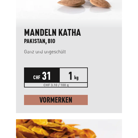
MANDELN KATHA
PAKISTAN, BIO
Ganz und ungeschält
31
1
CHF
kg
CHF 3.10 / 100 g
VORMERKEN