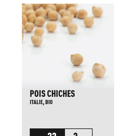
POIS CHICHES
N
M
ITALIE, BIO
BU