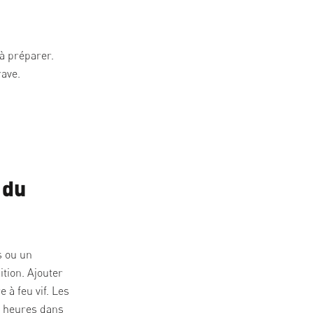
 à préparer.
rave.
 du
s ou un
ition. Ajouter
 à feu vif. Les
2 heures dans