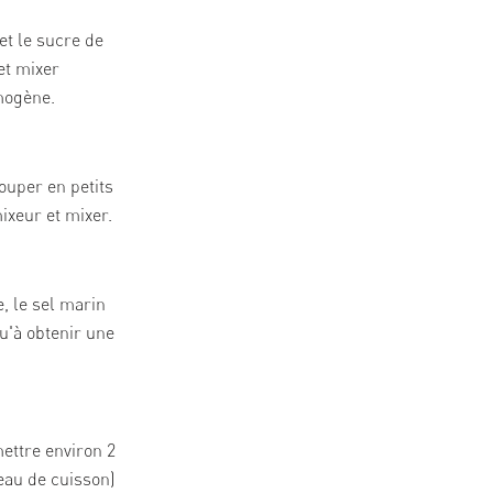
 et le sucre de
et mixer
mogène.
ouper en petits
ixeur et mixer.
e, le sel marin
u'à obtenir une
mettre environ 2
'eau de cuisson)