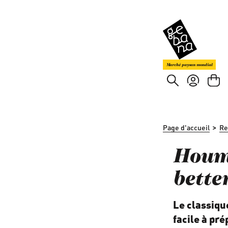
asser au contenu principal
Passer à la recherche
Marché paysan mondial
>
Page d'accueil
Re
Houmo
bette
Le classique
facile à pré