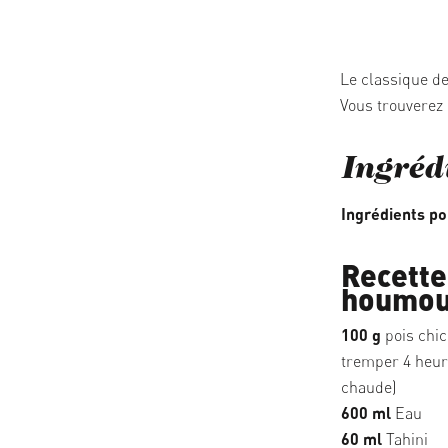
05/03/2026
Le classique de
Vous trouverez 
Ingréd
Ingrédients po
Recette
houmo
100 g
pois chic
tremper 4 heure
chaude)
600 ml
Eau
60 ml
Tahini