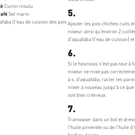
fé
Cumin moulu
5.
café
Sel marin
faba (l'eau de cuisson des pois
Ajouter les pois chiches cuits et 
mixeur ainsi qu'environ 2 cuill
d'aquafaba (l'eau de cuisson) et
6.
Si le houmous n'est pas tout à fai
mixeur ne mixe pas correctement
à s. d'aquafaba, racler les paroi
mixer à nouveau jusqu'à ce qu
soit bien crémeux.
7.
Transvaser dans un bol et dres
l'huile pimentée ou de l'huile d'
herbes, épices.