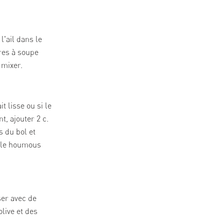
l'ail dans le
ères à soupe
 mixer.
t lisse ou si le
, ajouter 2 c.
s du bol et
e le houmous
ser avec de
olive et des