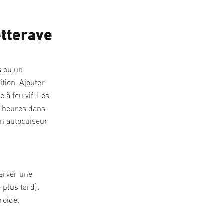
etterave
s ou un
ition. Ajouter
 à feu vif. Les
2 heures dans
un autocuiseur
server une
e plus tard).
roide.