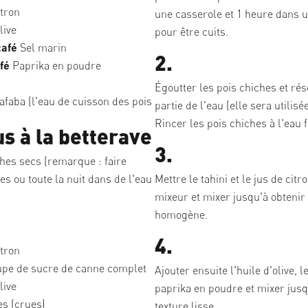
tron
une casserole et 1 heure dans 
live
pour être cuits.
café
Sel marin
2.
afé
Paprika en poudre
Égoutter les pois chiches et ré
faba (l'eau de cuisson des pois
partie de l'eau (elle sera utilisé
Rincer les pois chiches à l'eau f
 à la betterave
3.
hes secs (remarque : faire
s ou toute la nuit dans de l'eau
Mettre le tahini et le jus de cit
mixeur et mixer jusqu'à obteni
homogène.
4.
tron
oupe de sucre de canne complet
Ajouter ensuite l'huile d'olive, l
live
paprika en poudre et mixer jusq
s (crues)
texture lisse.