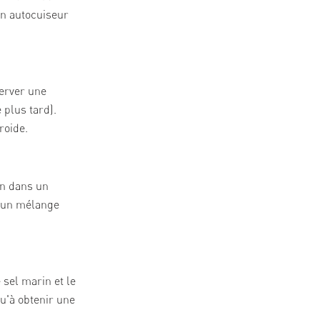
un autocuiseur
server une
e plus tard).
roide.
ron dans un
r un mélange
e sel marin et le
u'à obtenir une