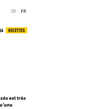
DE
FR
NA
RECETTES
xés est très
qu'une