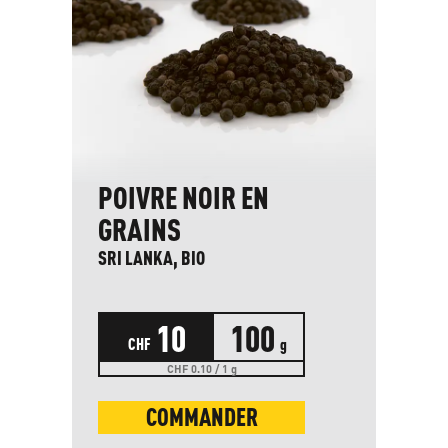
POIVRE NOIR EN
GRAINS
SRI LANKA, BIO
10
100
CHF
g
CHF 0.10 / 1 g
COMMANDER