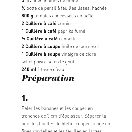
3
grandes feuilles de blette
1⁄2
botte de persil à feuilles lisses, hachée
800 g
tomates concassées en boîte
2 Cuillère à café
cumin
1 Cuillère à café
paprika fumé
1⁄2 Cuillère à café
cannelle
2 Cuillère à soupe
huile de tournesol
1 Cuillère à soupe
vinaigre de cidre
sel et poivre selon le goût
240 ml
1 tasse d’eau
Préparation
1.
Peler les bananes et les couper en
tranches de 3 cm d’épaisseur. Séparer la
tige des feuilles de blette, couper la tige en
fines rondelles et les feuilles en larges