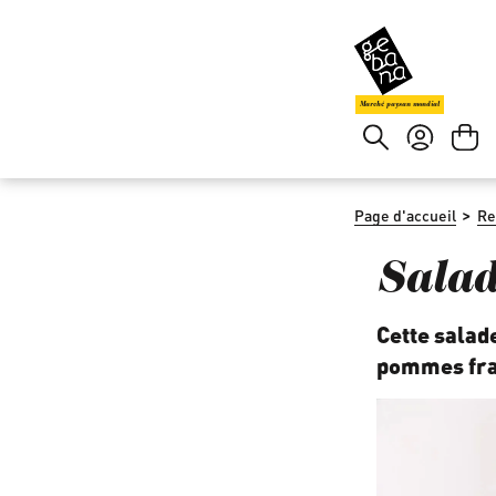
asser au contenu principal
Passer à la recherche
Marché paysan mondial
>
Page d'accueil
Re
Salad
Cette salad
pommes fraî