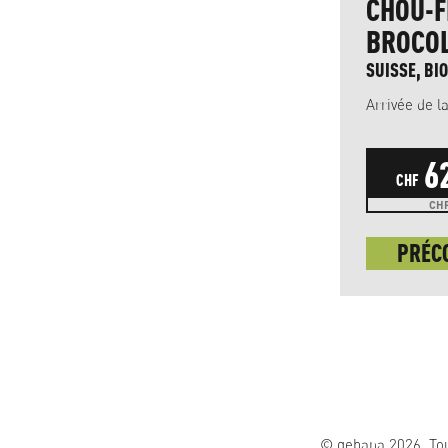
POIVRE NOIR EN
CHOU-F
GRAINS
BROCOL
SRI LANKA, BIO
SUISSE, BIO
10
100
6
CHF
g
CHF
CHF 0.10 / 1 g
CHF
COMMANDER
PRÉC
© gebana 2026. Tou