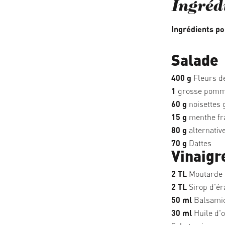
Ingréd
Ingrédients po
Salade
400 g
Fleurs de
1
grosse pom
60 g
noisettes 
15 g
menthe fra
80 g
alternative
70 g
Dattes
Vinaigr
2 TL
Moutarde d
2 TL
Sirop d'ér
50 ml
Balsamic
30 ml
Huile d'o