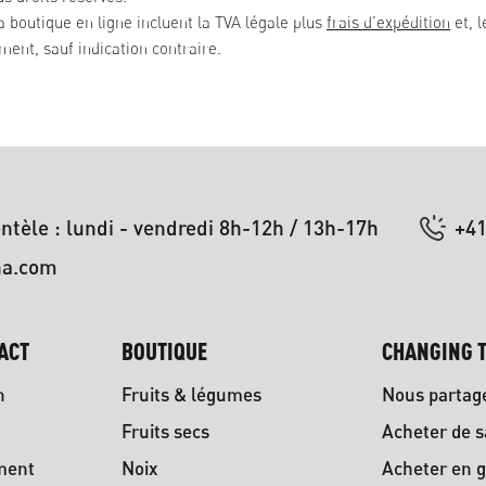
la boutique en ligne incluent la TVA légale plus
frais d'expédition
et, l
ent, sauf indication contraire.
entèle : lundi - vendredi 8h-12h / 13h-17h
+41
na.com
ACT
BOUTIQUE
CHANGING T
n
Fruits & légumes
Nous partag
Fruits secs
Acheter de s
ment
Noix
Acheter en g