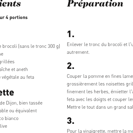
ients
Préparation
ur 4 portions
1.
Enlever le tronc du brocoli et l'u
 brocoli (sans le tronc 300 g)
autrement.
me
grillées
2.
îche et aneth
Couper la pomme en fines lame
 végétale au feta
grossièrement les noisettes gril
ette
finement les herbes, émietter l'
feta avec les doigts et couper le
e Dijon, bien tassée
Mettre le tout dans un grand sal
able ou équivalent
3.
o bianco
live
Pour la vinaigrette, mettre la 