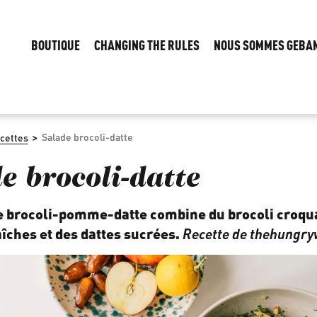
BOUTIQUE
CHANGING THE RULES
NOUS SOMMES GEBA
>
Salade brocoli-datte
cettes
e brocoli-datte
e brocoli-pomme-datte combine du brocoli croqu
ches et des dattes sucrées.
Recette de
thehungry