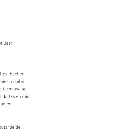
tiliser
lles, hacher
lées, ciseler
alternative au
s dattes en dés.
adier.
moutarde de