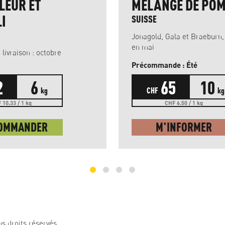
LEUR ET
MÉLANGE DE PO
I
SUISSE
Jonagold, Gala et Braeburn, 
en mai
Arrivée de la livraison : octobre
Précommande : Été
2
6
65
10
kg
CHF
kg
 10.33 / 1 kg
CHF 6.50 / 1 kg
OMMANDER
M'INFORMER
s droits réservés.