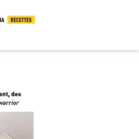
NA
RECETTES
ant, des
warrior