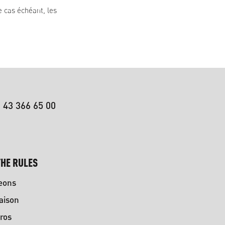
e cas échéant, les
 43 366 65 00
HE RULES
eons
aison
ros