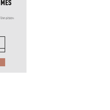
MMES
NOISETTES
DÉCORTIQUÉES
GÉORGIE, BIO
livraison
Rôties sur place
42
1
CHF
kg
CHF 4.20 / 100 g
COMMANDER