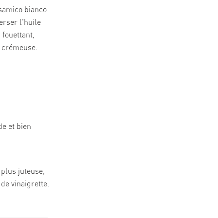
alsamico bianco
erser l'huile
 fouettant,
e crémeuse.
de et bien
 plus juteuse,
de vinaigrette.