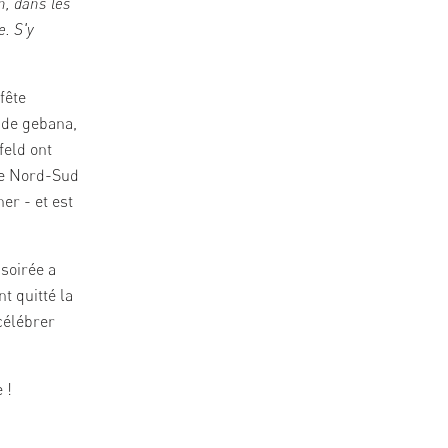
n, dans les
e. S'y
 fête
 de gebana,
feld ont
ce Nord-Sud
ner
- et est
 soirée a
t quitté la
célébrer
 !