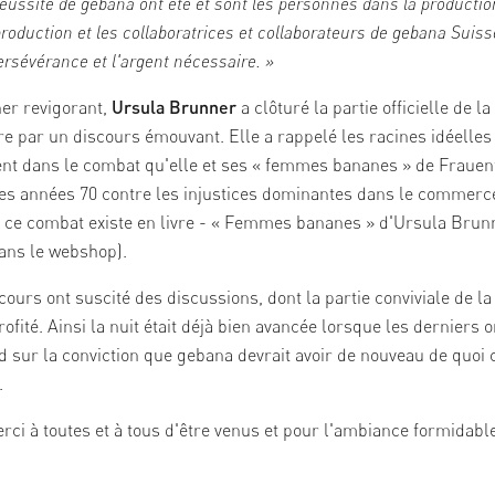
réussite de gebana ont été et sont les personnes dans la productio
roduction et les collaboratrices et collaborateurs de gebana Suiss
ersévérance et l'argent nécessaire. »
er revigorant,
Ursula Brunner
a clôturé la partie officielle de la
re par un discours émouvant. Elle a rappelé les racines idéelles
ent dans le combat qu'elle et ses «
femmes bananes
» de Frauen
es années 70 contre les injustices dominantes dans le commer
e ce combat existe en livre -
« Femmes bananes » d'Ursula Brun
ans le
webshop
).
cours ont suscité des discussions, dont la partie conviviale de la
fité. Ainsi la nuit était déjà bien avancée lorsque les derniers on
rd sur la conviction que gebana devrait avoir de nouveau de quoi 
.
ci à toutes et à tous d'être venus et pour l'ambiance formidable