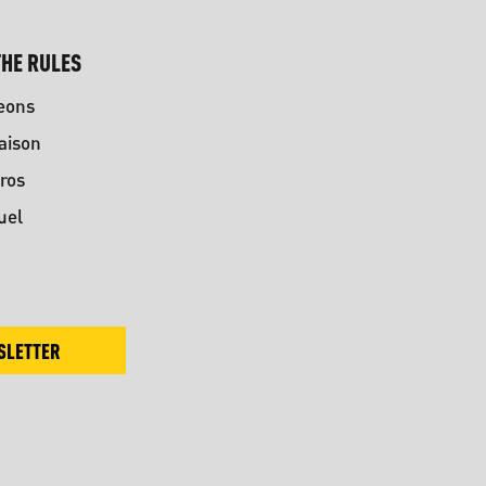
HE RULES
eons
aison
ros
uel
SLETTER