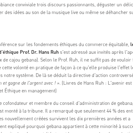
iance conviviale trois discours passionnants, déguster un délic
r des idées au son de la musique live ou même se déhancher su
nférence sur les fondements éthiques du commerce équitable,
l
d'éthique
Prof. Dr. Hans Ruh
s'est adressé aux invités après l'ap
x de cajou gebana
). Selon le Prof. Ruh, il ne suffit pas de vouloir 
e cette volonté en pratique de façon à ce qu'elle produise l'effet 
s notre système. De là se déduit la directive d'action controvers
n et gagne de l'argent avec ! »
. (Livres de Hans Ruh :
L'avenir est
 et
Éthique en management
)
e cofondateur et membre du conseil d'administration de gebana
est monté à la tribune. Il a remarqué que seulement 44 % des en
 nouvellement créées survivent les dix premières années et a
t expliqué pourquoi gebana appartient à cette minorité à succ