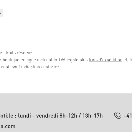
s
s droits réservés.
la boutique en ligne incluent la TVA légale plus
frais d'expédition
et, l
ent, sauf indication contraire.
entèle : lundi - vendredi 8h-12h / 13h-17h
+41
na.com