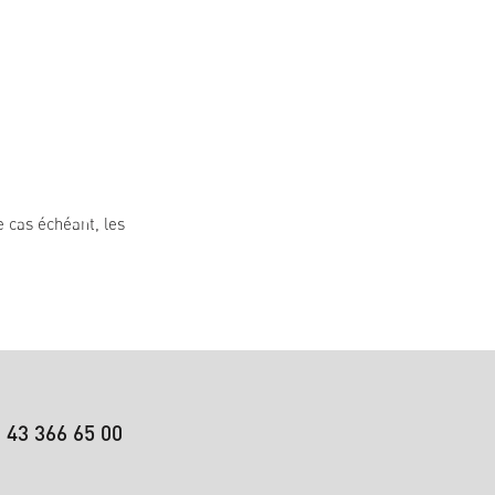
e cas échéant, les
 43 366 65 00