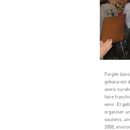
Forgée dans 
gebana est d
avons survéc
faire franch
venir. Et ge
organiser un
soutiens, ai
2008, enviro