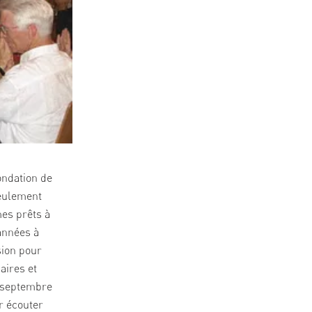
ondation de
seulement
es prêts à
années à
sion pour
aires et
3 septembre
r écouter