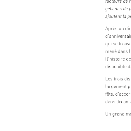
facteurs de 
gebanas de p
ajoutent la p
Après un dîn
d'anniversai
qui se trouv
mené dans l
(l'histoire d
disponible d
Les trois dis
largement pro
fête, d'acco
dans dix ans
Un grand mer