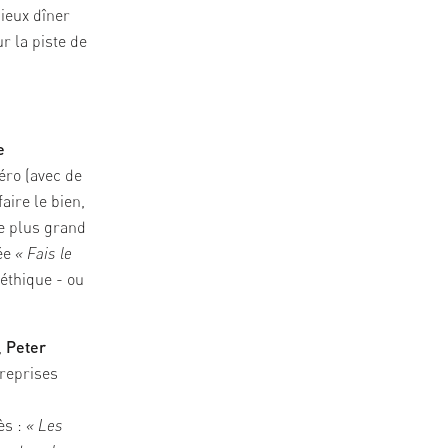
ieux dîner
r la piste de
e
éro (avec de
faire le bien,
le plus grand
ée
« Fais le
 éthique - ou
,
Peter
treprises
ès :
« Les