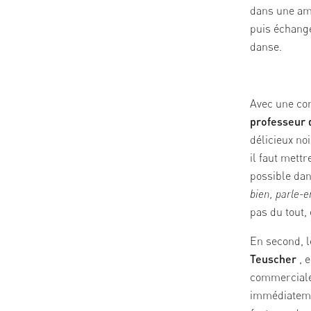
dans une amb
puis échange
danse.
Avec une co
professeur 
délicieux
noi
il faut mettr
possible dan
bien, parle-e
pas du tout
,
En second, l
Teuscher
, 
commerciales
immédiatemen