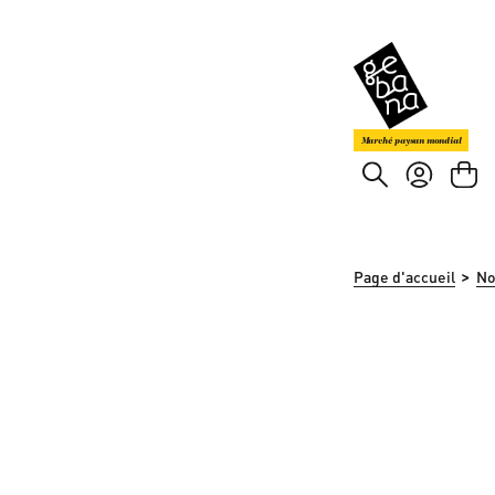
asser au contenu principal
Passer à la recherche
Marché paysan mondial
>
Page d'accueil
No