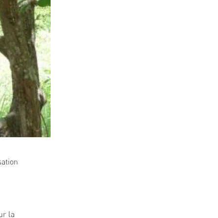
sation
ur la