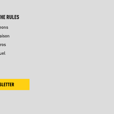
HE RULES
eons
aison
ros
uel
SLETTER