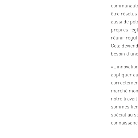
communauté.
être résolus 
aussi de pot
propres règl
réunir régul
Cela deviend
besoin d’une
«L’innovatio
appliquer au
correctement
marché mond
notre travai
sommes fiers
spécial au s
connaissanc