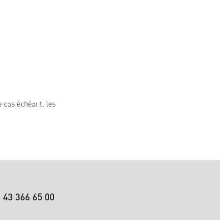
e cas échéant, les
 43 366 65 00