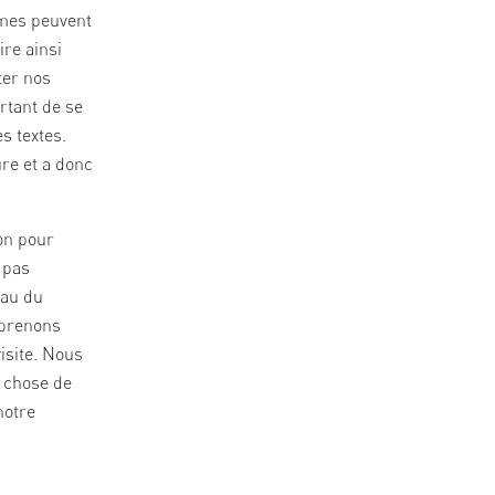
èmes peuvent
ire ainsi
ter nos
rtant de se
s textes.
re et a donc
ion pour
 pas
eau du
 prenons
isite. Nous
 chose de
notre