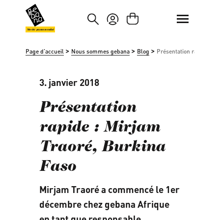
asser au contenu principal
Passer à la recherche
Marché paysan mondial
>
>
>
Page d'accueil
Nous sommes gebana
Blog
Présentation rapide : M
3. janvier 2018
Présentation
rapide : Mirjam
Traoré, Burkina
Faso
Mirjam Traoré a commencé le 1er
décembre chez gebana Afrique
en tant que responsable