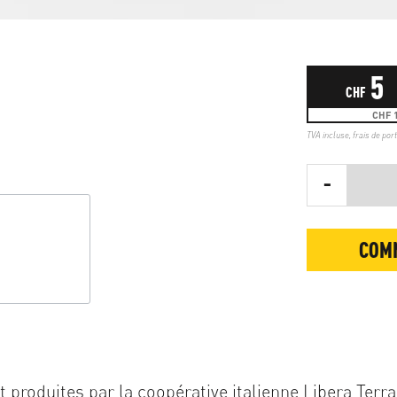
5
CHF
CHF 1
TVA incluse,
frais de por
-
COM
 produites par la coopérative italienne Libera Terra