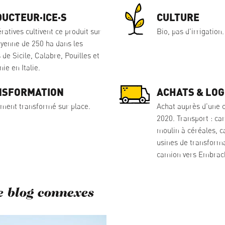
UCTEUR·ICE·S
CULTURE
ratives cultivent ce produit sur
Bio, pas d'irrigation.
yenne de 250 ha dans les
 de Sicile, Calabre, Pouilles et
e en Italie.
NSFORMATION
ACHATS & LOG
ement transformé sur place.
Achat auprès d'une c
2020. Transport : c
moulin à céréales, c
usines de transformat
camion vers Embrac
e blog connexes