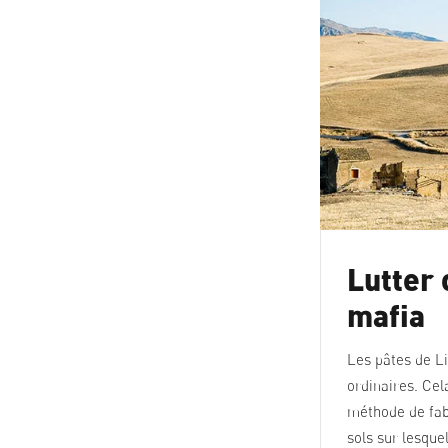
Lutter 
mafia
Les pâtes de Li
ordinaires. Cela
méthode de fab
sols sur lesque