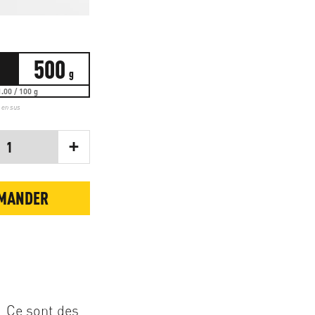
500
g
.00 / 100 g
t en sus
+
1
MANDER
. Ce sont des