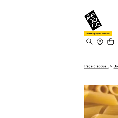
asser au contenu principal
Passer à la recherche
Marché paysan mondial
>
Page d'accueil
Bo
Ignorer la galerie