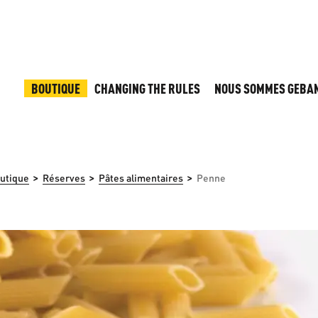
BOUTIQUE
CHANGING THE RULES
NOUS SOMMES GEBA
>
>
>
utique
Réserves
Pâtes alimentaires
Penne
 d'images