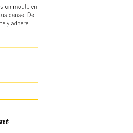
ans un moule en
lus dense. De
uce y adhère
nt