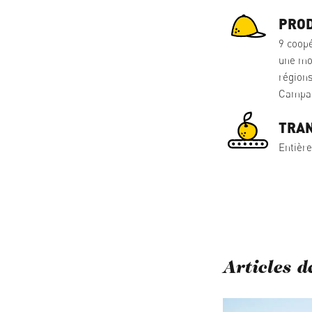
PROD
9 coopé
une mo
régions
Campani
TRA
Entièr
Articles d