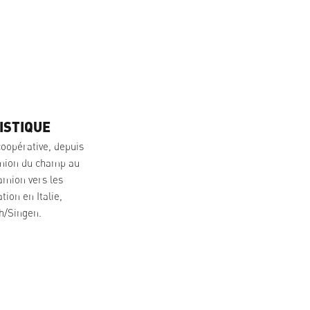
ISTIQUE
oopérative, depuis
amion du champ au
amion vers les
ion en Italie,
h/Singen.