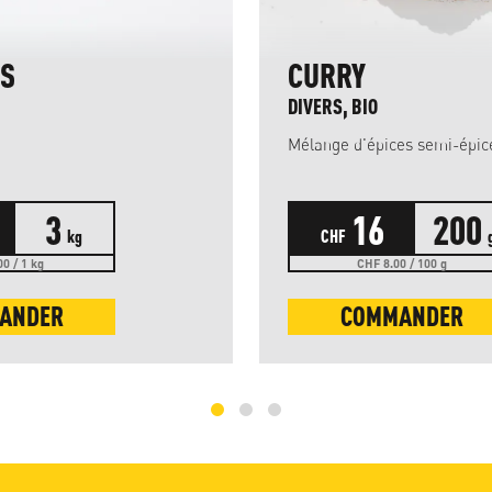
S
CURRY
DIVERS, BIO
Mélange d'épices semi-épic
3
16
200
kg
CHF
0 / 1 kg
CHF 8.00 / 100 g
ANDER
COMMANDER