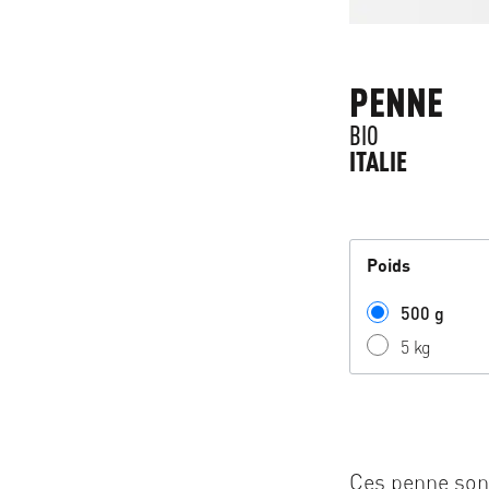
PENNE
BIO
ITALIE
Poids
500 g
5 kg
Ces penne sont