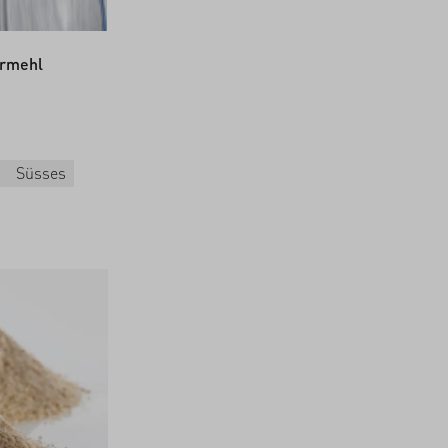
ermehl
Süsses