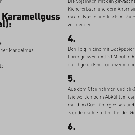
r
Die Sojamilch mit den gewasch
Kichererbsen und dem Ahornsir
n Karamellguss
mixen. Nasse und trockene Zuta
l):
vermengen.
4.
p
Den Teig in eine mit Backpapie
oder Mandelmus
Form giessen und 30 Minuten b
durchgebacken, auch wenn inne
lz
5.
Aus dem Ofen nehmen und abkü
(sie werden beim Abkühlen fest
mir dem Guss übergiessen und
Stunden kühl stellen, bis der Gus
6.