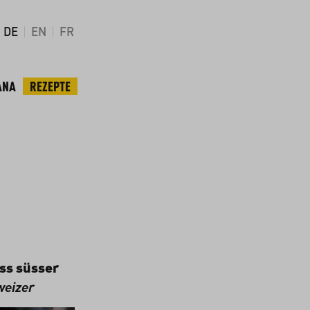
DE
EN
FR
ANA
REZEPTE
ss süsser
weizer