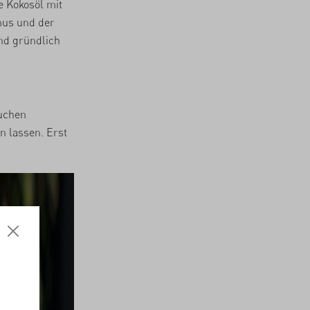
 Kokosöl mit
us und der
nd gründlich
uchen
n lassen. Erst