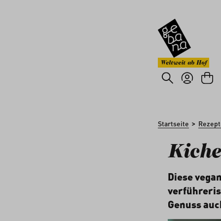
um Hauptinhalt springen
Zur Suche springen
Weltweit ab Hof
>
Startseite
Rezept
Kiche
Diese vegan
verführeri
Genuss auc