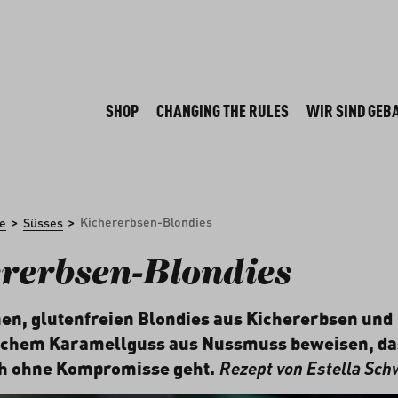
SHOP
CHANGING THE RULES
WIR SIND GEB
>
>
Kichererbsen-Blondies
e
Süsses
rerbsen-Blondies
en, glutenfreien Blondies aus Kichererbsen und
schem Karamellguss aus Nussmuss beweisen, da
h ohne Kompromisse geht.
Rezept von
Estella Sch