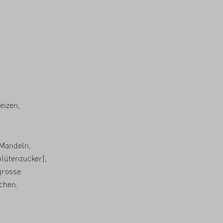
eizen,
Mandeln,
lütenzucker),
grosse
chen.