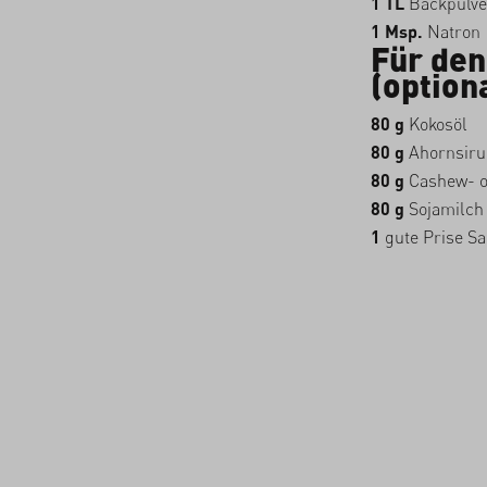
1 TL
Backpulve
1 Msp.
Natron
Für de
(optiona
80 g
Kokosöl
80 g
Ahornsiru
80 g
Cashew- 
80 g
Sojamilch
1
gute Prise Sa