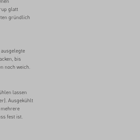
enen
up glatt
ten gründlich
r ausgelegte
acken, bis
n noch weich.
hlen lassen
er). Ausgekühlt
 mehrere
s fest ist.