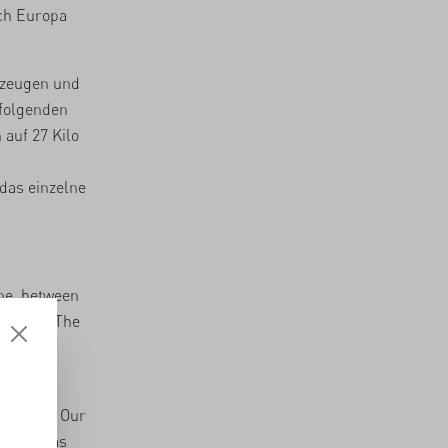
ch Europa
gzeugen und
 folgenden
auf 27 Kilo
das einzelne
ane, between
 amount. The
 kinds of
fivefold? Our
h 2016 was