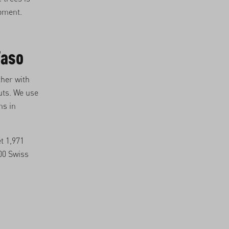
moment.
Faso
ther with
uts. We use
ns in
t 1,971
000 Swiss