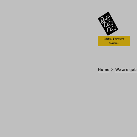
kip to main content
Skip to search
Global Farmers
Market
>
Home
We are geb