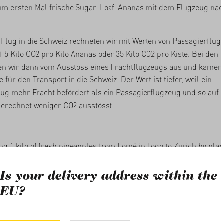
um ersten Mal frische Sugar-Loaf-Ananas mit dem Flugzeug na
Flug in die Schweiz rechneten wir mit Werten von Passagierflu
 5 Kilo CO2 pro Kilo Ananas oder 35 Kilo CO2 pro Kiste. Bei den
en wir dann vom Ausstoss eines Frachtflugzeugs aus und kamen 
 für den Transport in die Schweiz. Der Wert ist tiefer, weil ein
ug mehr Fracht befördert als ein Passagierflugzeug und so auf 
gerechnet weniger CO2 ausstösst.
g 1 kilo of fresh pineapples from Lomé in Togo to Zurich by pl
los of CO2 are emitted. It is difficult to calculate a more precise
emissions calculators out there nowadays seem to generate all
Is your delivery address within the
ults.
EU?
ure does one use to offset the carbon emissions from air freight 
 flew Sugarloaf pineapples to Europe for the first time in Marc