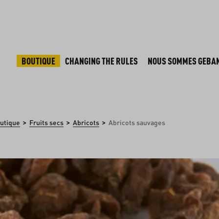
BOUTIQUE
CHANGING THE RULES
NOUS SOMMES GEBA
>
>
>
utique
Fruits secs
Abricots
Abricots sauvages
 d'images