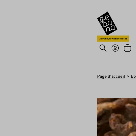
asser au contenu principal
Passer à la recherche
Marché paysan mondial
>
Page d'accueil
Bo
Ignorer la galerie