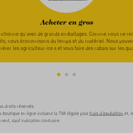
Manger de saison
c'est la nature qui détermine quand vous recevez votre co
 que les produits soient mûrs et prêts pour l’expédition. Vot
écompensée car les fruits et légumes sont alors pleins de s
s droits réservés.
la boutique en ligne incluent la TVA légale plus
frais d'expédition
et, l
ent, sauf indication contraire.