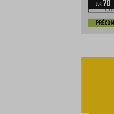
49
5
70
EUR
kg
EUR
EUR 9.80 / 1 kg
EUR 8.9
PRÉCOMMANDER
PRÉCO