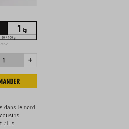
1
kg
.80 / 100 g
t en sus
+
1
MANDER
s dans le nord
 cousins
t plus