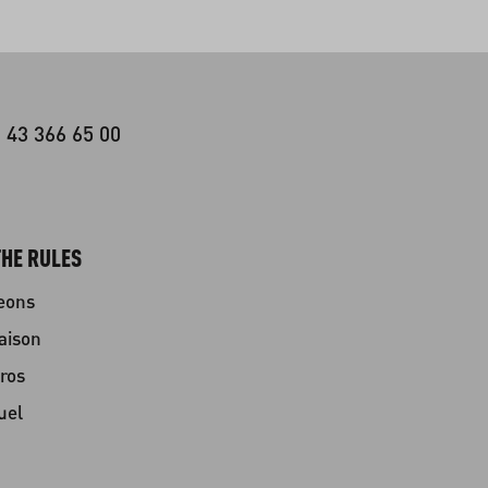
 43 366 65 00
HE RULES
eons
aison
ros
uel