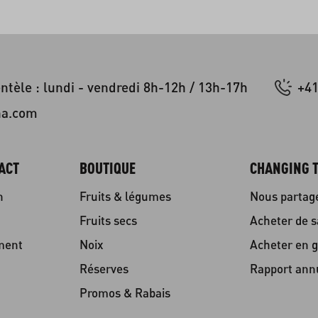
entèle : lundi - vendredi 8h-12h / 13h-17h
+41
na.com
ACT
BOUTIQUE
CHANGING T
n
Fruits & légumes
Nous partag
Fruits secs
Acheter de s
ment
Noix
Acheter en g
Réserves
Rapport ann
Promos & Rabais