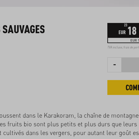
S SAUVAGES
23
18
EUR
EUR 1
TVA incluse,
frais de por
-
COM
poussent dans le Karakoram, la chaîne de montagne
es fruits bio sont plus petits et plus durs que leurs
 cultivés dans les vergers, pour autant leur goût es