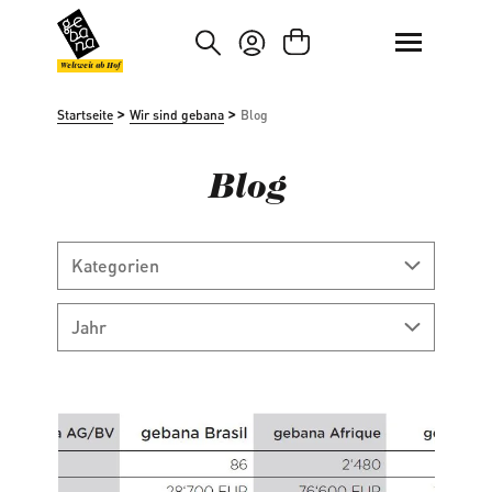
um Hauptinhalt springen
Zur Suche springen
Weltweit ab Hof
>
>
Startseite
Wir sind gebana
Blog
Blog
Kategorien
Jahr