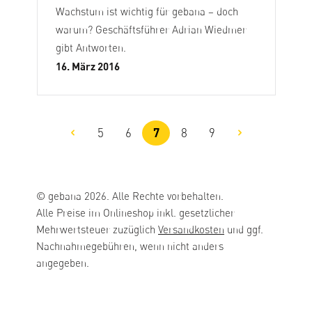
Wachstum ist wichtig für gebana – doch
warum? Geschäftsführer Adrian Wiedmer
gibt Antworten.
16. März 2016
5
6
7
8
9
Seite
Seite
Seite
Seite
Seite
© gebana 2026. Alle Rechte vorbehalten.
Alle Preise im Onlineshop inkl. gesetzlicher
Mehrwertsteuer zuzüglich
Versandkosten
und ggf.
Nachnahmegebühren, wenn nicht anders
angegeben.