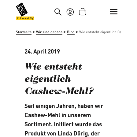
um Hauptinhalt springen
Zur Suche springen
Weltweit ab Hof
>
>
>
Startseite
Wir sind gebana
Blog
Wie entsteht eigentlich Cashew-Me
24. April 2019
Wie entsteht
eigentlich
Cashew-Mehl?
Seit einigen Jahren, haben wir
Cashew-Mehl in unserem
Sortiment. Initiiert wurde das
Produkt von Linda Dörig, der