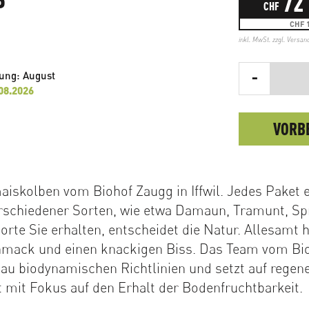
72
CHF
CHF 1
inkl. MwSt. zzgl.
Versan
-
rung: August
.08.2026
VORB
iskolben vom Biohof Zaugg in Iffwil. Jedes Paket e
rschiedener Sorten, wie etwa Damaun, Tramunt, Spr
orte Sie erhalten, entscheidet die Natur. Allesamt 
hmack und einen knackigen Biss. Das Team vom Bi
au biodynamischen Richtlinien und setzt auf regene
 mit Fokus auf den Erhalt der Bodenfruchtbarkeit.