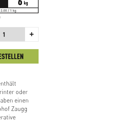
6
kg
2.00 / 1 kg
d
+
1
ESTELLEN
nthält
inter oder
haben einen
ohof Zaugg
rative