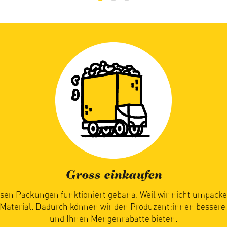
Saisonal geniessen
timmt, wann Sie bei uns Ihre saisonalen Lebensmittel erhalt
ie reif und bereit für die Reise zu Ihnen sind. Ihre Geduld lohn
Früchte und Gemüse so einfach am besten schmecken.