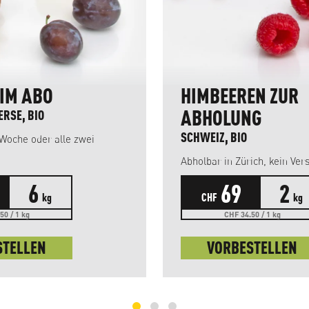
 IM ABO
HIMBEEREN ZUR
ABHOLUNG
ERSE, BIO
SCHWEIZ, BIO
 Woche oder alle zwei
Abholbar in Zürich, kein Ver
6
69
2
kg
CHF
kg
50 / 1 kg
CHF 34.50 / 1 kg
STELLEN
VORBESTELLEN