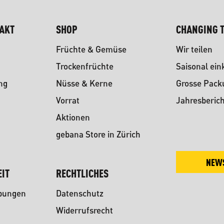
TAKT
SHOP
CHANGING T
Früchte & Gemüse
Wir teilen
Trockenfrüchte
Saisonal ein
ng
Nüsse & Kerne
Grosse Pac
Vorrat
Jahresberich
Aktionen
gebana Store in Zürich
NEW
IT
RECHTLICHES
ibungen
Datenschutz
Widerrufsrecht