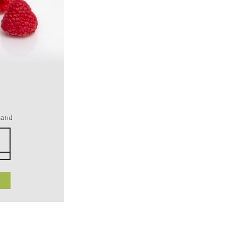
MINI-KIWI
SCHWEIZ, BIO
Ankunft der Lieferung: September
sand
60
3
CHF
kg
CHF 20.00 / 1 kg
VORBESTELLEN