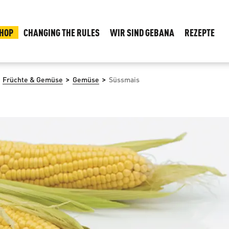
HOP
CHANGING THE RULES
WIR SIND GEBANA
REZEPTE
>
>
Früchte & Gemüse
Gemüse
Süssmais
rspringen