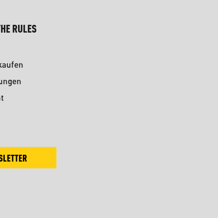
HE RULES
kaufen
kungen
t
SLETTER