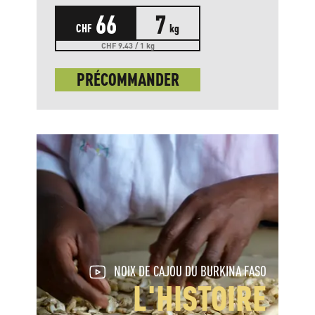
66
7
CHF
kg
CHF 9.43 / 1 kg
PRÉCOMMANDER
NOIX DE CAJOU DU BURKINA FASO
L'HISTOIRE