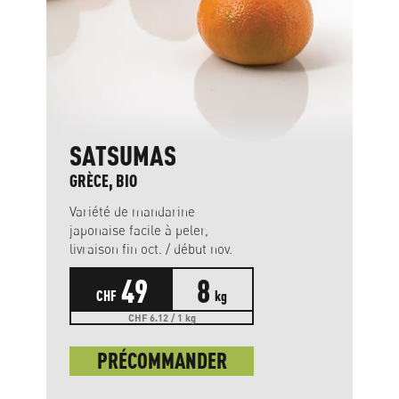
SATSUMAS
GRÈCE, BIO
Variété de mandarine
japonaise facile à peler,
livraison fin oct. / début nov.
49
8
CHF
kg
CHF 6.12 / 1 kg
PRÉCOMMANDER