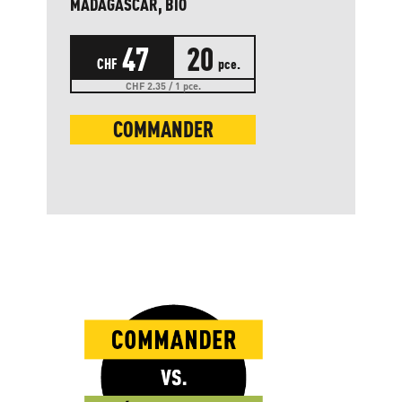
MADAGASCAR, BIO
47
20
CHF
pce.
CHF 2.35 / 1 pce.
COMMANDER