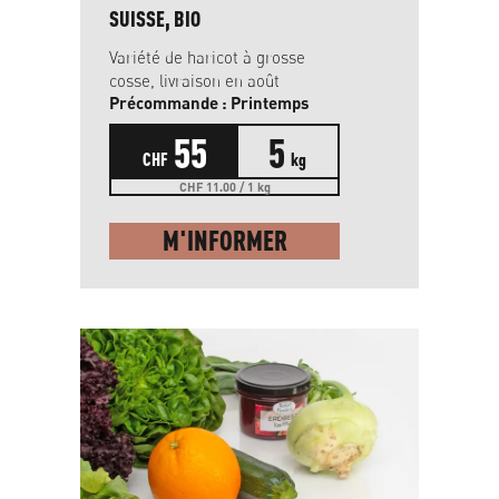
SUISSE, BIO
Variété de haricot à grosse
cosse, livraison en août
Précommande : Printemps
55
5
CHF
kg
CHF 11.00 / 1 kg
M'INFORMER